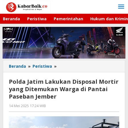
Lewati
ke
konten
Beranda
Peristiwa
Pemerintahan
Hukum dan Krimin
Beranda
»
Peristiwa
»
Polda
Jatim
Lakukan
Polda Jatim Lakukan Disposal Mortir
Disposal
yang Ditemukan Warga di Pantai
Mortir
Paseban Jember
yang
Ditemukan
14 Mei 2025 17:24 WIB
oleh
Warga
Gagah
di
Saputra
Pantai
Paseban