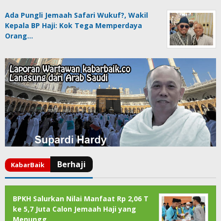
Ada Pungli Jemaah Safari Wukuf?, Wakil
Kepala BP Haji: Kok Tega Memperdaya
Orang…
BPKH Salurkan Nilai Manfaat Rp 2,06 T
ke 5,7 Juta Calon Jemaah Haji yang
Menungg…