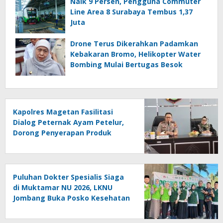
Naik 9 Persen, Pengguna Commuter
Line Area 8 Surabaya Tembus 1,37
Juta
Drone Terus Dikerahkan Padamkan
Kebakaran Bromo, Helikopter Water
Bombing Mulai Bertugas Besok
Kapolres Magetan Fasilitasi
Dialog Peternak Ayam Petelur,
Dorong Penyerapan Produk
Lokal
Puluhan Dokter Spesialis Siaga
di Muktamar NU 2026, LKNU
Jombang Buka Posko Kesehatan
24 Jam