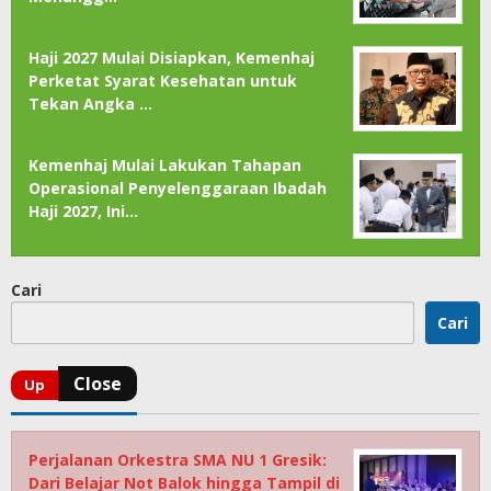
Haji 2027 Mulai Disiapkan, Kemenhaj
Perketat Syarat Kesehatan untuk
Tekan Angka …
Kemenhaj Mulai Lakukan Tahapan
Operasional Penyelenggaraan Ibadah
Haji 2027, Ini…
Cari
Cari
Perjalanan Orkestra SMA NU 1 Gresik:
Dari Belajar Not Balok hingga Tampil di