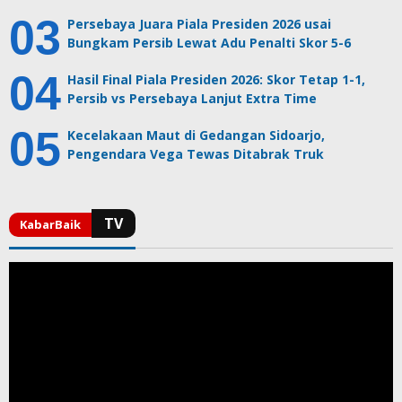
Persebaya Juara Piala Presiden 2026 usai
Bungkam Persib Lewat Adu Penalti Skor 5-6
Hasil Final Piala Presiden 2026: Skor Tetap 1-1,
Persib vs Persebaya Lanjut Extra Time
Kecelakaan Maut di Gedangan Sidoarjo,
Pengendara Vega Tewas Ditabrak Truk