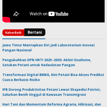
Jawa Timur Mantapkan Diri Jadi Laboratorium Inovasi
Pangan Nasional
Pengukuhkan DPN HKTI 2025–2030: Akhiri Dualisme,
Satukan Petani untuk Kedaulatan Pangan
Transformasi Digital BMKG, Kini Petani Bisa Akses Prediksi
Cuaca Berbasis Risiko
IPB Dorong Produktivitas Petani Lewat Ekspedisi Patriot,
Salurkan Benih Unggul di Kawasan Transmigrasi
Hari Tani dan Momentum Reforma Agraria, Hilirisasi, dan