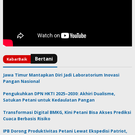
Jawa Timur Mantapkan Diri Jadi Laboratorium Inovasi
Pangan Nasional
Pengukuhkan DPN HKTI 2025–2030: Akhiri Dualisme,
Satukan Petani untuk Kedaulatan Pangan
Transformasi Digital BMKG, Kini Petani Bisa Akses Prediksi
Cuaca Berbasis Risiko
IPB Dorong Produktivitas Petani Lewat Ekspedisi Patriot,