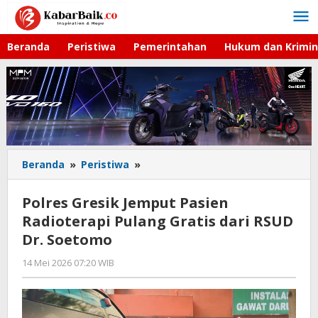
Lewati
ke
konten
Beranda
Peristiwa
Pemerintahan
Hukum dan Krimin
Beranda
»
Peristiwa
»
Polres
Gresik
Jemput
Polres Gresik Jemput Pasien
Pasien
Radioterapi Pulang Gratis dari RSUD
Radioterapi
Dr. Soetomo
Pulang
Gratis
14 Mei 2026 07:20 WIB
oleh
dari
Andika
RSUD
DP
Dr.
Soetomo