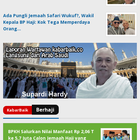
Ada Pungli Jemaah Safari Wukuf?, Wakil
Kepala BP Haji: Kok Tega Memperdaya
Orang…
BPKH Salurkan Nilai Manfaat Rp 2,06 T
ke 5,7 Juta Calon Jemaah Haji yang