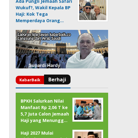
Ada Pungli Jemaah Safari
Wukuf?, Wakil Kepala BP
Haji: Kok Tega
Memperdaya Orang…
BPKH Salurkan Nilai
Manfaat Rp 2,06 T ke
5,7 Juta Calon Jemaah
Haji yang Menungg…
Haji 2027 Mulai