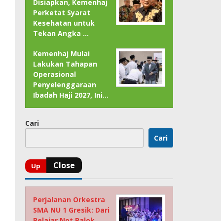
Disiapkan, Kemenhaj
Perketat Syarat
Kesehatan untuk
Tekan Angka …
Kemenhaj Mulai
Lakukan Tahapan
Operasional
Penyelenggaraan
Ibadah Haji 2027, Ini…
Cari
Cari
Perjalanan Orkestra
SMA NU 1 Gresik: Dari
Belajar Not Balok