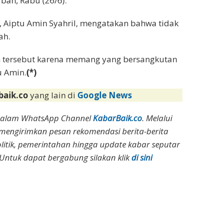
ban, Rabu (26/6).
ng, Aiptu Amin Syahril, mengatakan bahwa tidak
ah.
n tersebut karena memang yang bersangkutan
u Amin.
(*)
baik.co
yang lain di
Google News
dalam WhatsApp Channel
KabarBaik.co
. Melalui
 mengirimkan pesan rekomendasi berita-berita
olitik, pemerintahan hingga update kabar seputar
Untuk dapat bergabung silakan klik
di sini