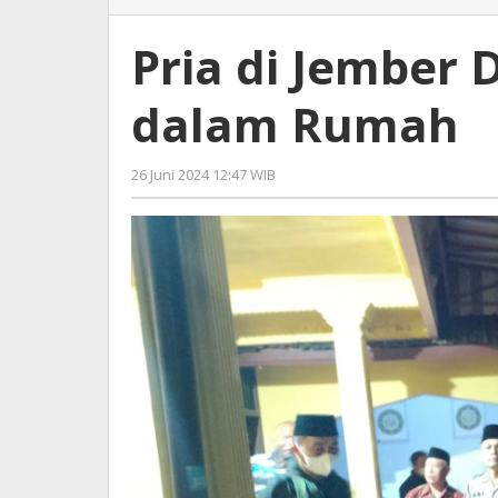
di
Jember
Pria di Jembe
Ditemukan
Membusuk
dalam Rumah
dalam
Rumah
26 Juni 2024 12:47 WIB
oleh
Gagah
Saputra