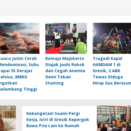
Cuaca Jatim Cerah
Remaja Mojokerto
Tragedi Kapal
Mendominasi, Suhu
Diajak Jauhi Rokok
HAMDAM 1 di
Capai 35 Derajat
dan Cegah Anemia
Gresik, 2 ABK
Celsius, BMKG
Demi Tekan
Tewas Diduga
Ingatkan
Stunting
Hirup Gas Beracu
Gelombang Tinggi
Kebangetan! Suami Pergi
Kerja, Istri di Gresik Kepergok
Bawa Pria Lain ke Rumah