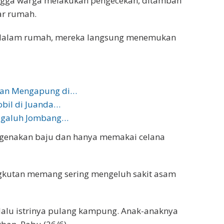
ingga warga melakukan pengecekan, ditambah
ar rumah.
ke dalam rumah, mereka langsung menemukan
ukan Mengapung di…
bil di Juanda…
Megaluh Jombang…
genakan baju dan hanya memakai celana
gkutan memang sering mengeluh sakit asam
i lalu istrinya pulang kampung. Anak-anaknya