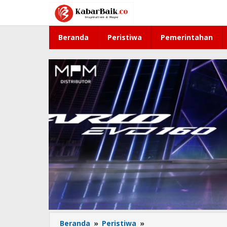
Lewati
ke
konten
Beranda
Peristiwa
Pemerintahan
Beranda
»
Peristiwa
»
Pria