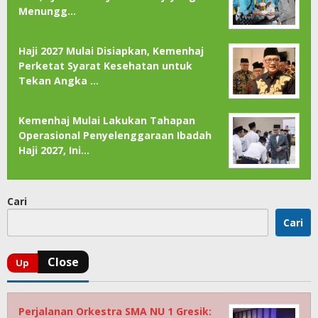
Menungg…
Haji 2027 Mulai Disiapkan, Kemenhaj
Perketat Syarat Kesehatan untuk
Tekan Angka …
Kemenhaj Mulai Lakukan Tahapan
Operasional Penyelenggaraan Ibadah
Haji 2027, Ini…
Cari
Cari
Perjalanan Orkestra SMA NU 1 Gresik: