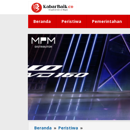
Lewati
ke
konten
Beranda
Peristiwa
Pemerintahan
Beranda
»
Peristiwa
»
Sambut