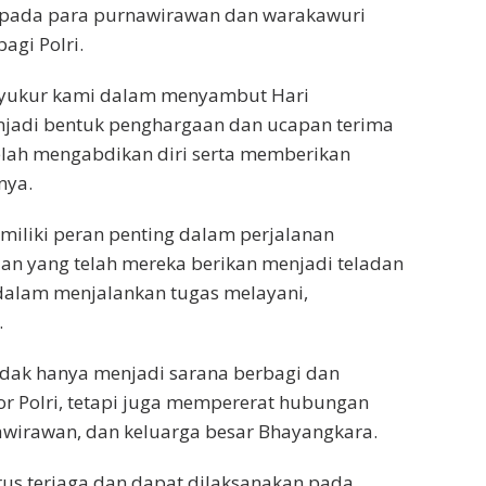
epada para purnawirawan dan warakawuri
agi Polri.
syukur kami dalam menyambut Hari
enjadi bentuk penghargaan dan ucapan terima
elah mengabdikan diri serta memberikan
nya.
iliki peran penting dalam perjalanan
an yang telah mereka berikan menjadi teladan
ni dalam menjalankan tugas melayani,
.
idak hanya menjadi sarana berbagi dan
r Polri, tetapi juga mempererat hubungan
nawirawan, dan keluarga besar Bhayangkara.
erus terjaga dan dapat dilaksanakan pada