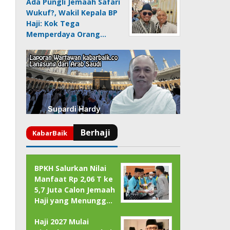
Ada Pungli Jemaah Safari
Wukuf?, Wakil Kepala BP
Haji: Kok Tega
Memperdaya Orang…
BPKH Salurkan Nilai
Manfaat Rp 2,06 T ke
5,7 Juta Calon Jemaah
Haji yang Menungg…
Haji 2027 Mulai