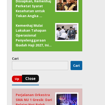
Disiapkan, Kemenhaj
Perketat Syarat
Kesehatan untuk
Tekan Angka …
Kemenhaj Mulai
Lakukan Tahapan
Operasional
Penyelenggaraan
Ibadah Haji 2027, Ini…
Cari
Cari
Perjalanan Orkestra
SMA NU 1 Gresik: Dari
Belajar Not Balok