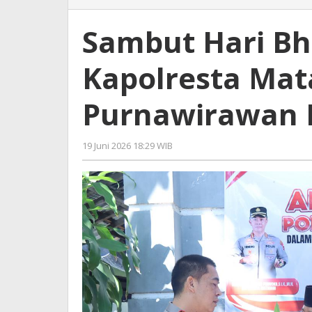
Hari
Bhayangkara
Sambut Hari Bh
ke-
80,
Kapolresta Mat
Kapolresta
Mataram
Kunjungi
Purnawirawan P
Purnawirawan
Polri
19 Juni 2026 18:29 WIB
oleh
Faisal