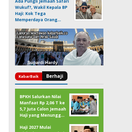
Ada Pungli Jemaah Safari
Wukuf?, Wakil Kepala BP
Haji: Kok Tega
Memperdaya Orang…
BPKH Salurkan Nilai
Manfaat Rp 2,06 T ke
5,7 Juta Calon Jemaah
Haji yang Menungg…
Haji 2027 Mulai