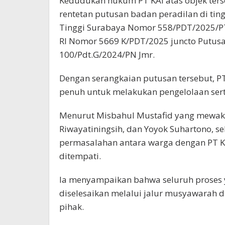
Kedudukan hukum PT KAI atas objek ters
rentetan putusan badan peradilan di ting
Tinggi Surabaya Nomor 558/PDT/2025/P
RI Nomor 5669 K/PDT/2025 juncto Putus
100/Pdt.G/2024/PN Jmr.
Dengan serangkaian putusan tersebut, P
penuh untuk melakukan pengelolaan sert
Menurut Misbahul Mustafid yang mewakil
Riwayatiningsih, dan Yoyok Suhartono, 
permasalahan antara warga dengan PT KAI
ditempati.
Ia menyampaikan bahwa seluruh proses 
diselesaikan melalui jalur musyawarah d
pihak.