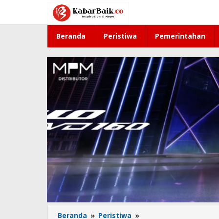
Lewati
ke
konten
Beranda
Peristiwa
Pemerintahan
Beranda
»
Peristiwa
»
Sengketa