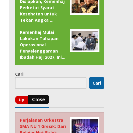
Disiapkan, Kemenhaj
Perketat Syarat
Kesehatan untuk
Tekan Angka …
Kemenhaj Mulai
Lakukan Tahapan
Operasional
Penyelenggaraan
Ibadah Haji 2027, Ini…
Cari
Cari
Perjalanan Orkestra
SMA NU 1 Gresik: Dari
Belajar Not Balok