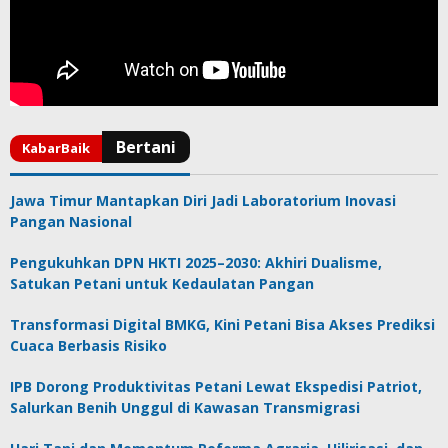
Jawa Timur Mantapkan Diri Jadi Laboratorium Inovasi
Pangan Nasional
Pengukuhkan DPN HKTI 2025–2030: Akhiri Dualisme,
Satukan Petani untuk Kedaulatan Pangan
Transformasi Digital BMKG, Kini Petani Bisa Akses Prediksi
Cuaca Berbasis Risiko
IPB Dorong Produktivitas Petani Lewat Ekspedisi Patriot,
Salurkan Benih Unggul di Kawasan Transmigrasi