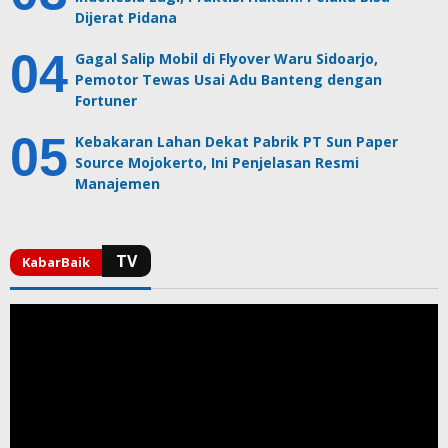
Dijerat Pidana
Gagal Salip Mobil di Flyover Waru Sidoarjo,
Pemotor Tewas Usai Adu Banteng dengan
Fortuner
Kebakaran Lahan Dekat Pabrik PT Sun Paper
Source Mojokerto, Ini Penjelasan Resmi
Manajemen