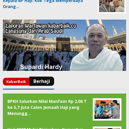
Kepala BP Haji: Kok Tega Memperdaya
Orang…
BPKH Salurkan Nilai Manfaat Rp 2,06 T
ke 5,7 Juta Calon Jemaah Haji yang
Menungg…