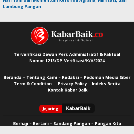
Hari Tani dan Momentum Reforma Agraria, Hilirisasi, dan
Lumbung Pangan
Terverifikasi Dewan Pers Administratif & Faktual
Nomor 1213/DP-Verifikasi/K/V/2024
Beranda
–
Tentang Kami –
Redaksi –
Pedoman Media Siber
–
Term & Condition –
Privacy Policy
–
Indeks Berita –
Kontak Kabar Baik
Berhaji
–
Bertani –
Sandang Pangan –
Pangan Kita