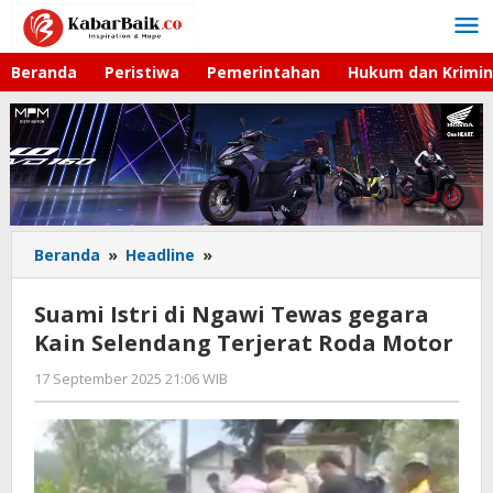
Lewati
ke
konten
Beranda
Peristiwa
Pemerintahan
Hukum dan Krimin
Beranda
»
Headline
»
Suami
Istri
di
Suami Istri di Ngawi Tewas gegara
Ngawi
Kain Selendang Terjerat Roda Motor
Tewas
gegara
17 September 2025 21:06 WIB
oleh
Kain
Imam
Selendang
WD
Terjerat
Roda
Motor