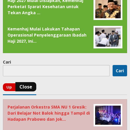
Haji 2027 Mulai Disiapkan, Kemenhaj
Perketat Syarat Kesehatan untuk
Tekan Angka …
Kemenhaj Mulai Lakukan Tahapan
Operasional Penyelenggaraan Ibadah
Haji 2027, Ini…
Cari
Cari
Perjalanan Orkestra SMA NU 1 Gresik:
Dari Belajar Not Balok hingga Tampil di
Hadapan Prabowo dan Jok…