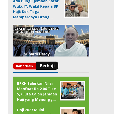
Ada Pungli Jemaah Safari
Wukuf?, Wakil Kepala BP
Haji: Kok Tega
Memperdaya Orang…
BPKH Salurkan Nilai
Manfaat Rp 2,06 T ke
5,7 Juta Calon Jemaah
Haji yang Menungg…
Haji 2027 Mulai