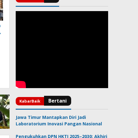
n
,
Jawa Timur Mantapkan Diri Jadi
Laboratorium Inovasi Pangan Nasional
Pengukuhkan DPN HKTI 2025–2030: Akhiri