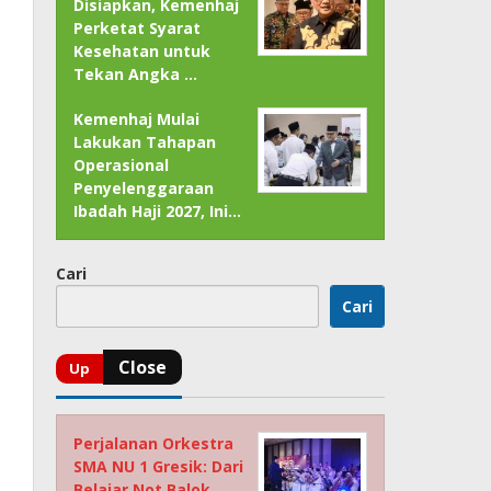
Disiapkan, Kemenhaj
Perketat Syarat
Kesehatan untuk
Tekan Angka …
Kemenhaj Mulai
Lakukan Tahapan
Operasional
Penyelenggaraan
Ibadah Haji 2027, Ini…
Cari
Cari
Perjalanan Orkestra
SMA NU 1 Gresik: Dari
Belajar Not Balok