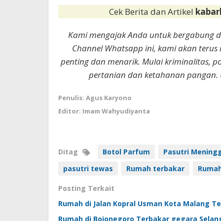
Cek Berita dan Artikel
kabar
Kami mengajak Anda untuk bergabung 
Channel Whatsapp ini, kami akan terus
penting dan menarik. Mulai kriminalitas, p
pertanian dan ketahanan pangan. 
Penulis: Agus Karyono
Editor: Imam Wahyudiyanta
Ditag
Botol Parfum
Pasutri Mening
pasutri tewas
Rumah terbakar
Rumah
Posting Terkait
Rumah di Jalan Kopral Usman Kota Malang Ter
Rumah di Bojonegoro Terbakar gegara Selang 