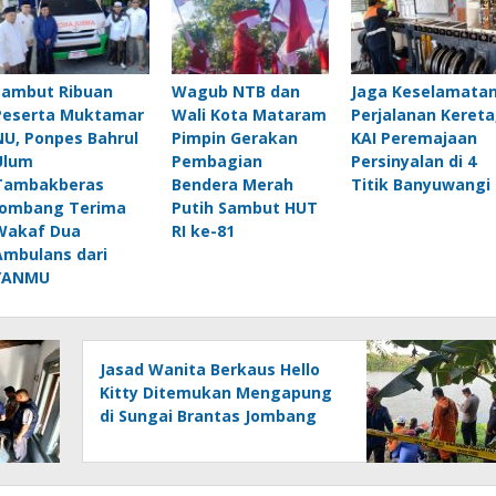
Sambut Ribuan
Wagub NTB dan
Jaga Keselamata
Peserta Muktamar
Wali Kota Mataram
Perjalanan Kereta
NU, Ponpes Bahrul
Pimpin Gerakan
KAI Peremajaan
Ulum
Pembagian
Persinyalan di 4
Tambakberas
Bendera Merah
Titik Banyuwangi
Jombang Terima
Putih Sambut HUT
Wakaf Dua
RI ke-81
Ambulans dari
YANMU
Jasad Wanita Berkaus Hello
Kitty Ditemukan Mengapung
di Sungai Brantas Jombang