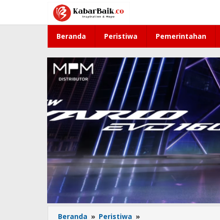
Lewati
ke
konten
Beranda
Peristiwa
Pemerintahan
Beranda
»
Peristiwa
»
Polisi