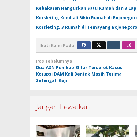
Kebakaran Hanguskan Satu Rumah dan 3 Lap
Korsleting Kembali Bikin Rumah di Bojonegor
Korsleting, 3 Rumah di Temayang Bojonegor
Ikuti Kami Pada
Navigasi
Pos sebelumnya
Dua ASN Pemkab Blitar Terseret Kasus
pos
Korupsi DAM Kali Bentak Masih Terima
Setengah Gaji
Jangan Lewatkan