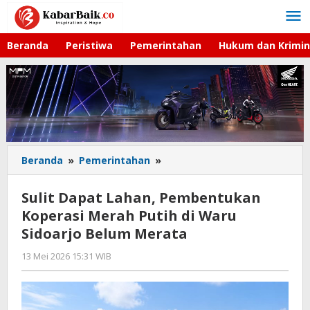
Lewati
ke
konten
Beranda
Peristiwa
Pemerintahan
Hukum dan Krimin
Beranda
»
Pemerintahan
»
Sulit
Dapat
Lahan,
Sulit Dapat Lahan, Pembentukan
Pembentukan
Koperasi Merah Putih di Waru
Koperasi
Sidoarjo Belum Merata
Merah
Putih
13 Mei 2026 15:31 WIB
oleh
di
Imam
Waru
WD
Sidoarjo
Belum