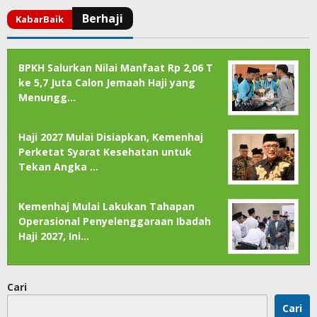
BPKH Salurkan Nilai Manfaat Rp 2,06 T
ke 5,7 Juta Calon Jemaah Haji yang
Menungg…
Haji 2027 Mulai Disiapkan, Kemenhaj
Perketat Syarat Kesehatan untuk
Tekan Angka …
Kemenhaj Mulai Lakukan Tahapan
Operasional Penyelenggaraan Ibadah
Haji 2027, Ini…
Cari
Cari