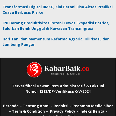
Transformasi Digital BMKG, Kini Petani Bisa Akses Prediksi
Cuaca Berbasis Risiko
IPB Dorong Produktivitas Petani Lewat Ekspedisi Patriot,
Salurkan Benih Unggul di Kawasan Transmigrasi
Hari Tani dan Momentum Reforma Agraria, Hilirisasi, dan
Lumbung Pangan
Terverifikasi Dewan Pers Administratif & Faktual
Nomor 1213/DP-Verifikasi/K/V/2024
Beranda
–
Tentang Kami –
Redaksi –
Pedoman Media Siber
–
Term & Condition –
Privacy Policy
–
Indeks Berita –