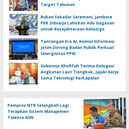
Target Tahunan
Bukan Sekadar Seremoni, Jambore
PKK Sidoarjo Lahirkan Adu Gagasan
untuk Kesejahteraan Keluarga
Tantangan Era AI, Komisi Informasi
Jatim Dorong Badan Publik Perkuat
Sinergisitas PPID
Gubernur Khofifah Terima Delegasi
Angkatan Laut Tiongkok, Jajaki Kerja
Sama Teknologi Perkapalan
Pemprov NTB Selangkah Lagi
Terapkan Sistem Manajemen
Talenta ASN