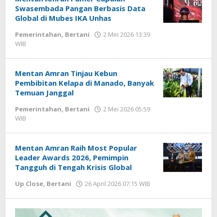
Swasembada Pangan Berbasis Data
Global di Mubes IKA Unhas
Pemerintahan
,
Bertani
2 Mei 2026 13:39
WIB
oleh
Andika
DP
Mentan Amran Tinjau Kebun
Pembibitan Kelapa di Manado, Banyak
Temuan Janggal
Pemerintahan
,
Bertani
2 Mei 2026 05:59
WIB
oleh
Andika
DP
Mentan Amran Raih Most Popular
Leader Awards 2026, Pemimpin
Tangguh di Tengah Krisis Global
Up Close
,
Bertani
26 April 2026 07:15 WIB
oleh
Andika
DP