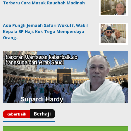
Terbaru Cara Masuk Raudhah Madinah
Ada Pungli Jemaah Safari Wukuf?, Wakil
Kepala BP Haji: Kok Tega Memperdaya
Orang…