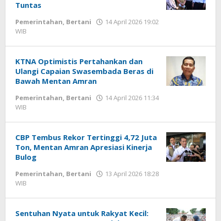
Tuntas
Pemerintahan
,
Bertani
14 April 2026 19:02
WIB
oleh
Andika
DP
KTNA Optimistis Pertahankan dan
Ulangi Capaian Swasembada Beras di
Bawah Mentan Amran
Pemerintahan
,
Bertani
14 April 2026 11:34
WIB
oleh
Andika
DP
CBP Tembus Rekor Tertinggi 4,72 Juta
Ton, Mentan Amran Apresiasi Kinerja
Bulog
Pemerintahan
,
Bertani
13 April 2026 18:28
WIB
oleh
Andika
DP
Sentuhan Nyata untuk Rakyat Kecil: