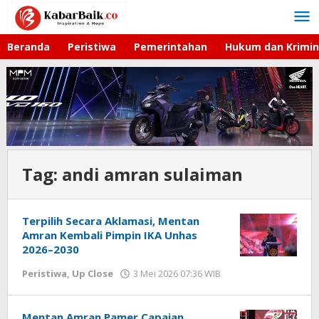
Lewati
ke
konten
Beranda
Peristiwa
Pemerintahan
Hukum dan Krimin
Tag:
andi amran sulaiman
Terpilih Secara Aklamasi, Mentan
Amran Kembali Pimpin IKA Unhas
2026–2030
Peristiwa
,
Up Close
3 Mei 2026 07:36 WIB
oleh
Andika
DP
Mentan Amran Pamer Capaian