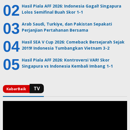
Hasil Piala AFF 2026: Indonesia Gagal! Singapura
Lolos Semifinal Buah Skor 1-1
Arab Saudi, Turkiye, dan Pakistan Sepakati
Perjanjian Pertahanan Bersama
Hasil SEA V Cup 2026: Comeback Bersejarah Sejak
2019! Indonesia Tumbangkan Vietnam 3-2
Hasil Piala AFF 2026: Kontroversi VAR! Skor
Singapura vs Indonesia Kembali Imbang 1-1