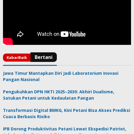
Jawa Timur Mantapkan Diri Jadi Laboratorium Inovasi
Pangan Nasional
Pengukuhkan DPN HKTI 2025–2030: Akhiri Dualisme,
Satukan Petani untuk Kedaulatan Pangan
Transformasi Digital BMKG, Kini Petani Bisa Akses Prediksi
Cuaca Berbasis Risiko
IPB Dorong Produktivitas Petani Lewat Ekspedisi Patriot,