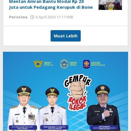
Mentan Amran Bantu Modal Rp 20
Juta untuk Pedagang Kerupuk di Bone
Peristiwa
6 April 2026 11:17 WIB
oleh
Andika
DP
Muat Lebih