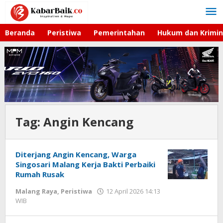
Lewati
ke
konten
Beranda
Peristiwa
Pemerintahan
Hukum dan Krimin
Tag:
Angin Kencang
Diterjang Angin Kencang, Warga
Singosari Malang Kerja Bakti Perbaiki
Rumah Rusak
Malang Raya
,
Peristiwa
12 April 2026 14:13
WIB
oleh
Faisal