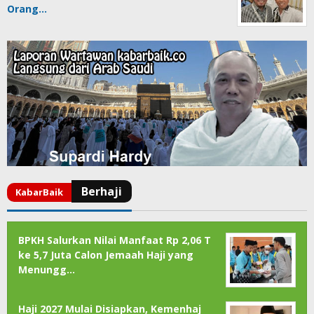
Orang…
BPKH Salurkan Nilai Manfaat Rp 2,06 T
ke 5,7 Juta Calon Jemaah Haji yang
Menungg…
Haji 2027 Mulai Disiapkan, Kemenhaj