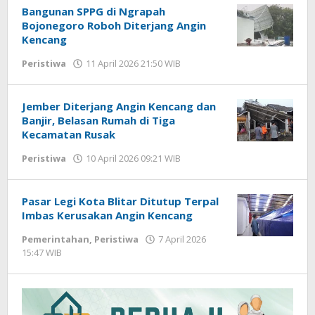
Bangunan SPPG di Ngrapah
Bojonegoro Roboh Diterjang Angin
Kencang
Peristiwa
11 April 2026 21:50 WIB
oleh
Imam
WD
Jember Diterjang Angin Kencang dan
Banjir, Belasan Rumah di Tiga
Kecamatan Rusak
Peristiwa
10 April 2026 09:21 WIB
oleh
Gagah
Saputra
Pasar Legi Kota Blitar Ditutup Terpal
Imbas Kerusakan Angin Kencang
Pemerintahan
,
Peristiwa
7 April 2026
15:47 WIB
oleh
Andika
DP