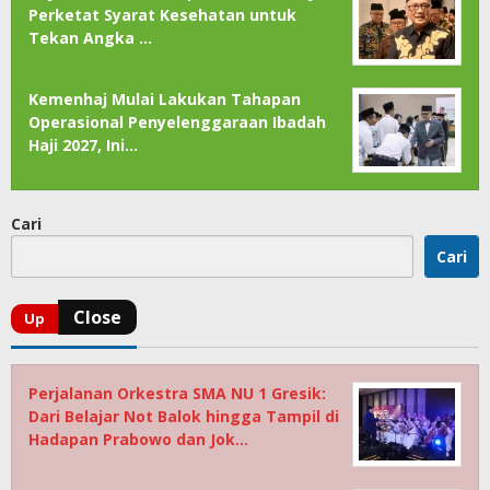
Perketat Syarat Kesehatan untuk
Tekan Angka …
Kemenhaj Mulai Lakukan Tahapan
Operasional Penyelenggaraan Ibadah
Haji 2027, Ini…
Cari
Cari
Perjalanan Orkestra SMA NU 1 Gresik:
Dari Belajar Not Balok hingga Tampil di
Hadapan Prabowo dan Jok…