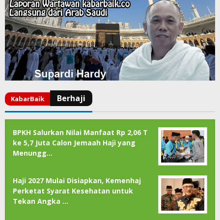
BPKH Salurkan Nilai Manfaat Rp 2,06 T
ke 5,7 Juta Calon Jemaah Haji yang
Menungg…
Haji 2027 Mulai Disiapkan, Kemenhaj
Perketat Syarat Kesehatan untuk
Tekan Angka …