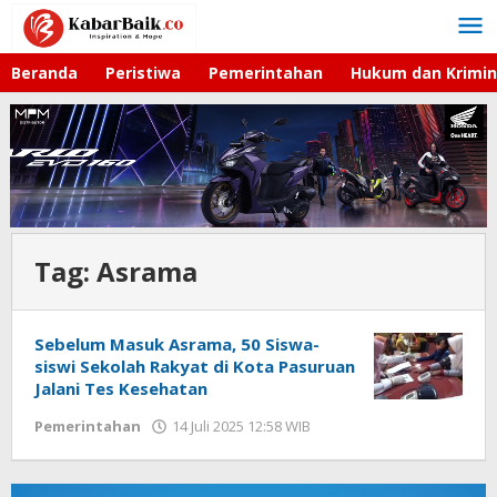
Lewati
ke
konten
Beranda
Peristiwa
Pemerintahan
Hukum dan Krimin
Tag:
Asrama
Sebelum Masuk Asrama, 50 Siswa-
siswi Sekolah Rakyat di Kota Pasuruan
Jalani Tes Kesehatan
Pemerintahan
14 Juli 2025 12:58 WIB
oleh
Faisal