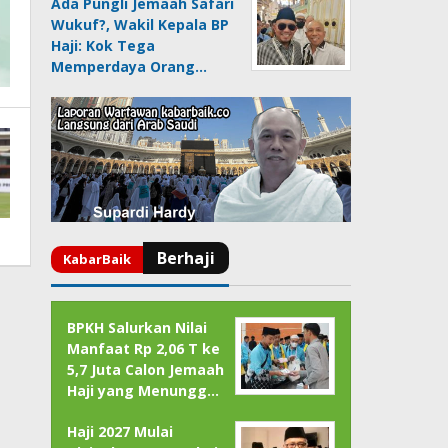
Ada Pungli Jemaah Safari
Wukuf?, Wakil Kepala BP
Haji: Kok Tega
Memperdaya Orang…
BPKH Salurkan Nilai
Manfaat Rp 2,06 T ke
5,7 Juta Calon Jemaah
Haji yang Menungg…
Haji 2027 Mulai