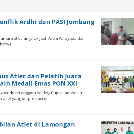
onflik Ardhi dan PASI Jombang
ntara atlet lari jarak jauh Ardhi Wirayuda dan
khirnya
us Atlet dan Pelatih Juara
eraih Medali Emas PON XXI
Agroindustri anggota holding Pupuk Indonesia
 atlet yang berprestasi di
eh
dika
bilan Atlet di Lamongan