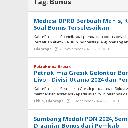
Tag:
Bonus
Mediasi DPRD Berbuah Manis, K
Soal Bonus Terselesaikan
KabarBaik.co – Polemik soal pembagian bonus pelatih a
Persatuan Atletik Seluruh Indonesia (PASI) Jombang a
Olahraga
25 November 2025 12:15 WIB
oleh
Imam
WD
Petrokimia Gresik
Petrokimia Gresik Gelontor Bon
Livoli Divisi Utama 2024 dan P
KabarBaik.co – Petrokimia Gresik perusahaan Solusi 
memberikan apresiasi kepada atlet voli binaannya dan
Ekbis
,
Olahraga
5 Desember 2024 12:30 WIB
ol
An
DP
Sumbang Medali PON 2024, Sem
Diganjar Bonus dari Pemkab