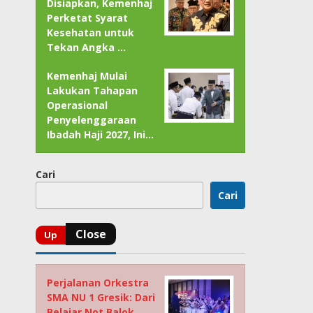
Disiapkan, Kemenhaj
Perketat Syarat
Kesehatan untuk
Tekan Angka …
Kemenhaj Mulai
Lakukan Tahapan
Operasional
Penyelenggaraan
Ibadah Haji 2027, Ini…
Cari
Cari
Perjalanan Orkestra
SMA NU 1 Gresik: Dari
Belajar Not Balok