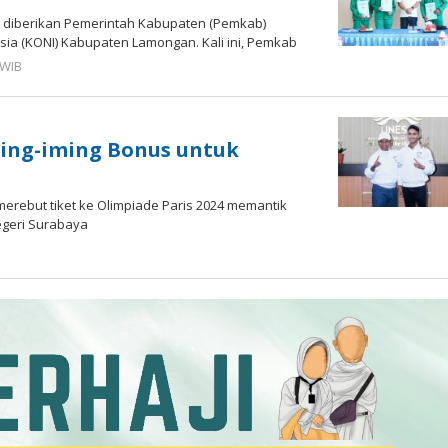
i diberikan Pemerintah Kabupaten (Pemkab)
a (KONI) Kabupaten Lamongan. Kali ini, Pemkab
 WIB
oleh
Andika
DP
ming-iming Bonus untuk
merebut tiket ke Olimpiade Paris 2024 memantik
egeri Surabaya