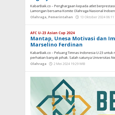
KabarBaik.co – Penghargaan kepada atlet berprestas
Lamongan bersama Komite Olahraga Nasional Indoensi
Olahraga
,
Pemerintahan
13 Oktober 2024 06:11
AFC U-23 Asian Cup 2024
Mantap, Unesa Motivasi dan I
Marselino Ferdinan
KabarBaik.co – Peluang Timnas Indonesia U-23 untuk 
perhatian banyak pihak. Salah satunya Universitas N
Olahraga
2 Mei 2024 19:29 WIB
oleh
Dian
Kurniawan