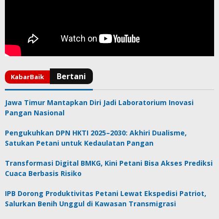
Jawa Timur Mantapkan Diri Jadi Laboratorium Inovasi
Pangan Nasional
Pengukuhkan DPN HKTI 2025–2030: Akhiri Dualisme,
Satukan Petani untuk Kedaulatan Pangan
Transformasi Digital BMKG, Kini Petani Bisa Akses Prediksi
Cuaca Berbasis Risiko
IPB Dorong Produktivitas Petani Lewat Ekspedisi Patriot,
Salurkan Benih Unggul di Kawasan Transmigrasi