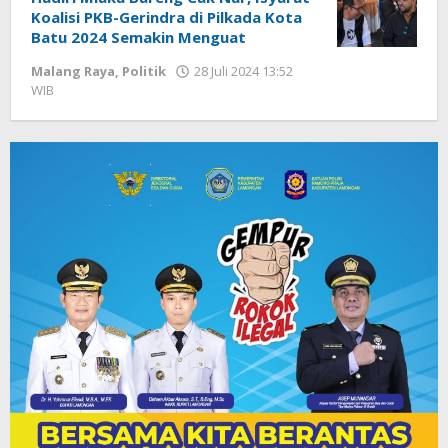
Koalisi PKB-Gerindra di Pilkada Kota
Batu 2024 Semakin Menguat
Malang Raya
,
Politik
28 Juli 2024 13:52
WIB
oleh
Faisal