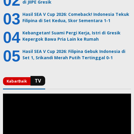
di JIIPE Gresik
Hasil SEA V Cup 2026: Comeback! Indonesia Tekuk
Filipina di Set Kedua, Skor Sementara 1-1
Kebangetan! Suami Pergi Kerja, Istri di Gresik
Kepergok Bawa Pria Lain ke Rumah
Hasil SEA V Cup 2026: Filipina Gebuk Indonesia di
Set 1, Srikandi Merah Putih Tertinggal 0-1