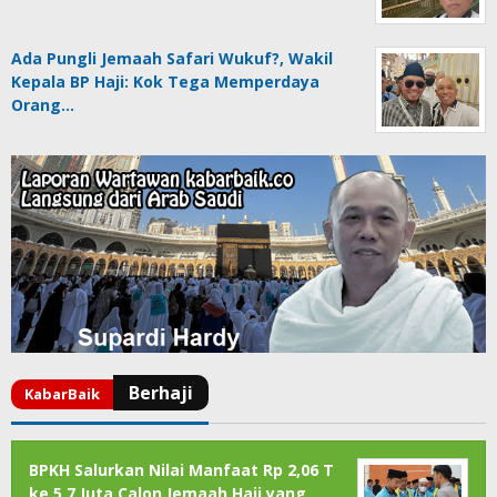
Ada Pungli Jemaah Safari Wukuf?, Wakil
Kepala BP Haji: Kok Tega Memperdaya
Orang…
BPKH Salurkan Nilai Manfaat Rp 2,06 T
ke 5,7 Juta Calon Jemaah Haji yang