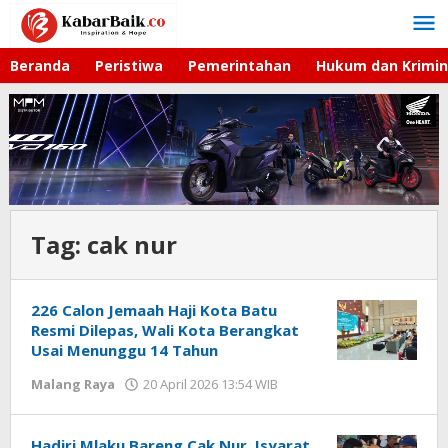
Lewati
ke
konten
Beranda
Peristiwa
Pemerintahan
Hukum dan Krimin
Tag:
cak nur
226 Calon Jemaah Haji Kota Batu
Resmi Dilepas, Wali Kota Berangkat
Usai Menunggu 14 Tahun
Malang Raya
20 April 2026 13:54 WIB
oleh
Faisal
Hadiri Mlaku Bareng Cak Nur, Isyarat