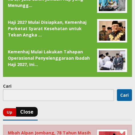
Menungg…
Haji 2027 Mulai Disiapkan, Kemenhaj
Perketat Syarat Kesehatan untuk
Tekan Angka …
Kemenhaj Mulai Lakukan Tahapan
Operasional Penyelenggaraan Ibadah
Haji 2027, Ini…
Cari
Cari
Mbah Alpan Jombang, 78 Tahun Masih