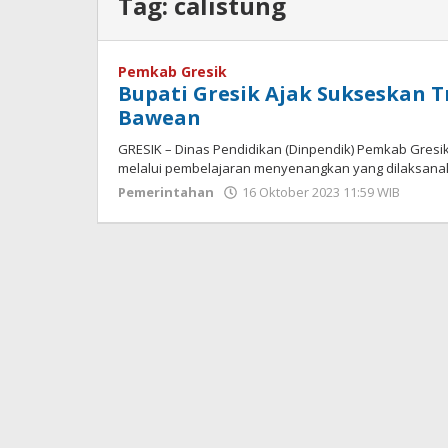
Tag:
calistung
Pemkab Gresik
Bupati Gresik Ajak Sukseskan T
Bawean
GRESIK – Dinas Pendidikan (Dinpendik) Pemkab Gresi
melalui pembelajaran menyenangkan yang dilaksanak
Pemerintahan
16 Oktober 2023 11:59 WIB
oleh
Andi
DP