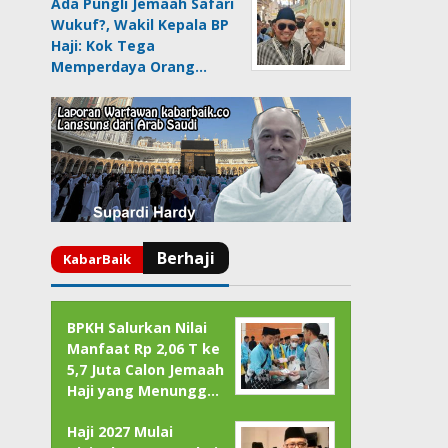
Ada Pungli Jemaah Safari
Wukuf?, Wakil Kepala BP
Haji: Kok Tega
Memperdaya Orang…
BPKH Salurkan Nilai
Manfaat Rp 2,06 T ke
5,7 Juta Calon Jemaah
Haji yang Menungg…
Haji 2027 Mulai