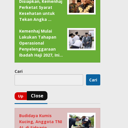
Disiapkan, Kemenhaj
Perketat Syarat
Kesehatan untuk
Tekan Angka …
Kemenhaj Mulai
Lakukan Tahapan
Operasional
Penyelenggaraan
Ibadah Haji 2027, Ini…
Cari
Cari
Budidaya Kumis
Kucing, Anggota TNI
AL di Sidoarjo