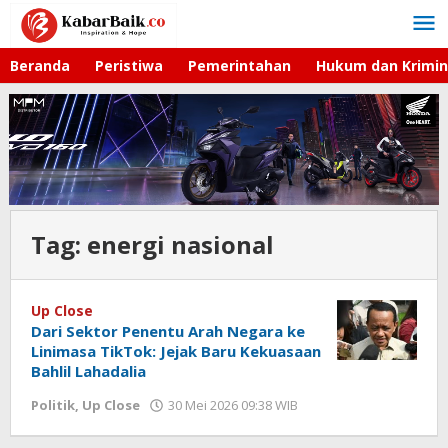
Lewati
ke
konten
Beranda
Peristiwa
Pemerintahan
Hukum dan Krimin
Tag:
energi nasional
Up Close
Dari Sektor Penentu Arah Negara ke
Linimasa TikTok: Jejak Baru Kekuasaan
Bahlil Lahadalia
Politik
,
Up Close
30 Mei 2026 09:38 WIB
oleh
Hardy