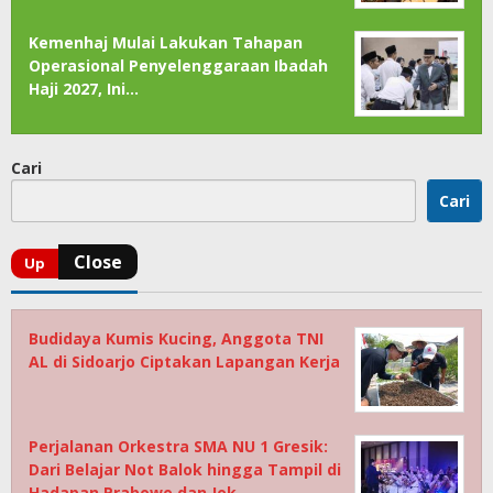
Kemenhaj Mulai Lakukan Tahapan
Operasional Penyelenggaraan Ibadah
Haji 2027, Ini…
Cari
Cari
Budidaya Kumis Kucing, Anggota TNI
AL di Sidoarjo Ciptakan Lapangan Kerja
Perjalanan Orkestra SMA NU 1 Gresik:
Dari Belajar Not Balok hingga Tampil di
Hadapan Prabowo dan Jok…