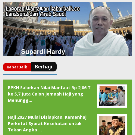
BPKH Salurkan Nilai Manfaat Rp 2,06 T
ke 5,7 Juta Calon Jemaah Haji yang
Menungg…
Haji 2027 Mulai Disiapkan, Kemenhaj
Perketat Syarat Kesehatan untuk
Tekan Angka …