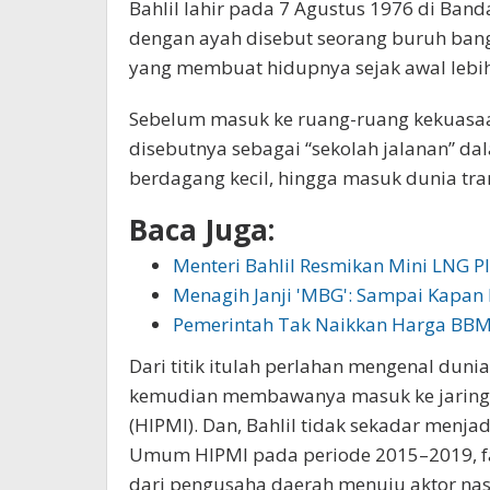
Bahlil lahir pada 7 Agustus 1976 di Ba
dengan ayah disebut seorang buruh bang
yang membuat hidupnya sejak awal lebih 
Sebelum masuk ke ruang-ruang kekuasaan
disebutnya sebagai “sekolah jalanan” dala
berdagang kecil, hingga masuk dunia tran
Baca Juga:
Menteri Bahlil Resmikan Mini LNG P
Menagih Janji 'MBG': Sampai Kapan L
Pemerintah Tak Naikkan Harga BBM
Dari titik itulah perlahan mengenal duni
kemudian membawanya masuk ke jaring
(HIPMI). Dan, Bahlil tidak sekadar menja
Umum HIPMI pada periode 2015–2019, fas
dari pengusaha daerah menuju aktor nas