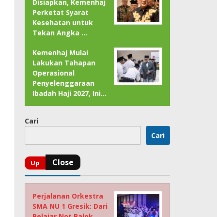
Disiapkan, Kemenhaj
Perketat Syarat
Kesehatan untuk
Tekan Angka …
Kemenhaj Mulai
Lakukan Tahapan
Operasional
Penyelenggaraan
Ibadah Haji 2027, Ini…
Cari
Cari
Perjalanan Orkestra
SMA NU 1 Gresik: Dari
Belajar Not Balok