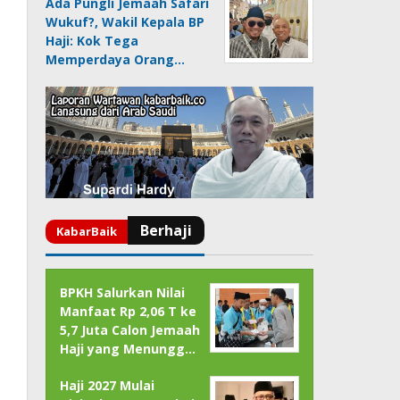
Ada Pungli Jemaah Safari
Wukuf?, Wakil Kepala BP
Haji: Kok Tega
Memperdaya Orang…
BPKH Salurkan Nilai
Manfaat Rp 2,06 T ke
5,7 Juta Calon Jemaah
Haji yang Menungg…
Haji 2027 Mulai