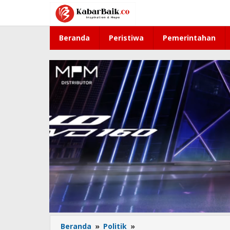
Lewati
ke
konten
Beranda
Peristiwa
Pemerintahan
Beranda
»
Politik
»
Dari