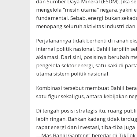
dan Sumber Daya Mineral (ESDM). Jika s
mengelola “mesin utama” negara, yakni ene
fundamental. Sebab, energi bukan sekada
menopang seluruh aktivitas industri dan
Perjalanannya tidak berhenti di ranah e
internal politik nasional. Bahlil terpili
aklamasi. Dari sini, posisinya berubah m
pengelola sektor energi, satu kaki di part
utama sistem politik nasional.
Kombinasi tersebut membuat Bahlil bera
satu figur sekaligus, antara kebijakan ne
Di tengah posisi strategis itu, ruang p
lebih ringan. Bahkan kadang tidak terd
rapat energi dan investasi, tiba-tiba jug
—Mas Bahlil Ganteng” beredar di TikTo