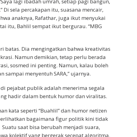
“Saya lagi ibadah umrah, setiap pagi bangun,
 Di sela percakapan itu, suasana mencair,
hwa anaknya, Rafathar, juga ikut menyukai
ai itu, Bahlil sempat ikut bergurau. “MBG
eri batas. Dia mengingatkan bahwa kreativitas
okrasi. Namun demikian, tetap perlu berada
asi, sosmed ini penting. Namun, kalau boleh
an sampai menyentuh SARA,” ujarnya.
di pejabat publik adalah menerima segala
ng hadir dalam bentuk humor dan viralitas.
 kata seperti “Buahlil” dan humor netizen
rlihatkan bagaimana figur politik kini tidak
 Suatu saat bisa berubah menjadi suara,
a kolektif yang bergerak secepat algoritma.