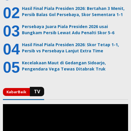
Hasil Final Piala Presiden 2026: Bertahan 3 Menit,
Persib Balas Gol Persebaya, Skor Sementara 1-1
Persebaya Juara Piala Presiden 2026 usai
Bungkam Persib Lewat Adu Penalti Skor 5-6
Hasil Final Piala Presiden 2026: Skor Tetap 1-1,
Persib vs Persebaya Lanjut Extra Time
Kecelakaan Maut di Gedangan Sidoarjo,
Pengendara Vega Tewas Ditabrak Truk