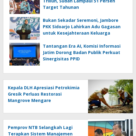
Triliun, Sudah Lampaui 51 Persen
Target Tahunan
Bukan Sekadar Seremoni, Jambore
PKK Sidoarjo Lahirkan Adu Gagasan
untuk Kesejahteraan Keluarga
Tantangan Era AI, Komisi Informasi
Jatim Dorong Badan Publik Perkuat
Sinergisitas PPID
Kepala DLH Apresiasi Petrokimia
Gresik Perluas Restorasi
Mangrove Mengare
Pemprov NTB Selangkah Lagi
Terapkan Sistem Manajemen