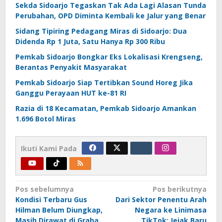
Sekda Sidoarjo Tegaskan Tak Ada Lagi Alasan Tunda
Perubahan, OPD Diminta Kembali ke Jalur yang Benar
Sidang Tipiring Pedagang Miras di Sidoarjo: Dua
Didenda Rp 1 Juta, Satu Hanya Rp 300 Ribu
Pemkab Sidoarjo Bongkar Eks Lokalisasi Krengseng,
Berantas Penyakit Masyarakat
Pemkab Sidoarjo Siap Tertibkan Sound Horeg Jika
Ganggu Perayaan HUT ke-81 RI
Razia di 18 Kecamatan, Pemkab Sidoarjo Amankan
1.696 Botol Miras
Ikuti Kami Pada
Navigasi
Pos sebelumnya
Pos berikutnya
Kondisi Terbaru Gus
Dari Sektor Penentu Arah
pos
Hilman Belum Diungkap,
Negara ke Linimasa
Masih Dirawat di Graha
TikTok: Jejak Baru