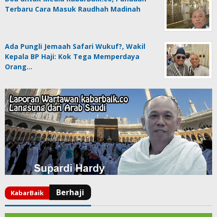
Terbaru Cara Masuk Raudhah Madinah
Ada Pungli Jemaah Safari Wukuf?, Wakil
Kepala BP Haji: Kok Tega Memperdaya
Orang…