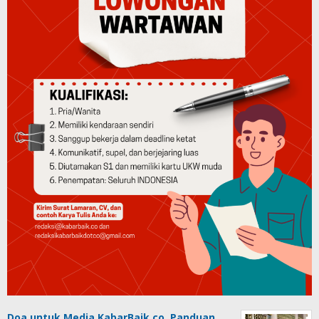
Doa untuk Media KabarBaik.co, Panduan