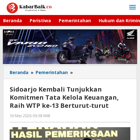
Lewati
ke
konten
Beranda
Peristiwa
Pemerintahan
Hukum dan Krimin
Beranda
»
Pemerintahan
»
Sidoarjo
Kembali
Tunjukkan
Sidoarjo Kembali Tunjukkan
Komitmen
Komitmen Tata Kelola Keuangan,
Tata
Raih WTP ke-13 Berturut-turut
Kelola
Keuangan,
30 Mei 2026 09:38 WIB
oleh
Raih
Andika
WTP
DP
ke-
13