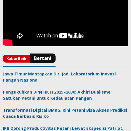
Jawa Timur Mantapkan Diri Jadi Laboratorium Inovasi
Pangan Nasional
Pengukuhkan DPN HKTI 2025–2030: Akhiri Dualisme,
Satukan Petani untuk Kedaulatan Pangan
Transformasi Digital BMKG, Kini Petani Bisa Akses Prediksi
Cuaca Berbasis Risiko
IPB Dorong Produktivitas Petani Lewat Ekspedisi Patriot,