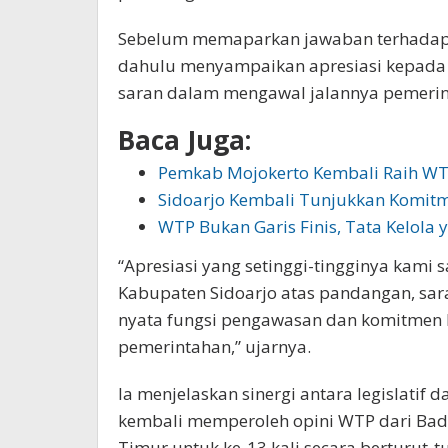
Sebelum memaparkan jawaban terhadap m
dahulu menyampaikan apresiasi kepada D
saran dalam mengawal jalannya pemerin
Baca Juga:
Pemkab Mojokerto Kembali Raih W
Sidoarjo Kembali Tunjukkan Komitm
WTP Bukan Garis Finis, Tata Kelol
“Apresiasi yang setinggi-tingginya kami
Kabupaten Sidoarjo atas pandangan, saran
nyata fungsi pengawasan dan komitmen 
pemerintahan,” ujarnya.
Ia menjelaskan sinergi antara legislatif 
kembali memperoleh opini WTP dari Bad
Timur untuk ke-13 kali secara berturut-