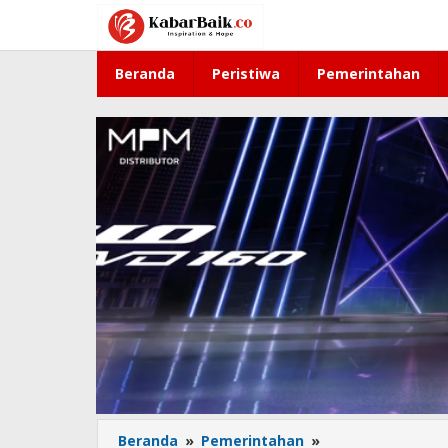
Lewati
ke
konten
Beranda
Peristiwa
Pemerintahan
Beranda
»
Pemerintahan
»
WTP