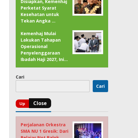
Disiapkan, Kemenhaj
Perketat Syarat
Kesehatan untuk
Tekan Angka …
Kemenhaj Mulai
Lakukan Tahapan
Operasional
Penyelenggaraan
Ibadah Haji 2027, Ini…
Cari
Cari
Perjalanan Orkestra
SMA NU 1 Gresik: Dari
Belajar Not Balok