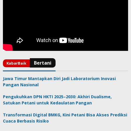
Jawa Timur Mantapkan Diri Jadi Laboratorium Inovasi
Pangan Nasional
Pengukuhkan DPN HKTI 2025–2030: Akhiri Dualisme,
Satukan Petani untuk Kedaulatan Pangan
Transformasi Digital BMKG, Kini Petani Bisa Akses Prediksi
Cuaca Berbasis Risiko