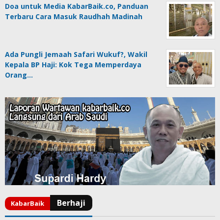
Doa untuk Media KabarBaik.co, Panduan
Terbaru Cara Masuk Raudhah Madinah
Ada Pungli Jemaah Safari Wukuf?, Wakil
Kepala BP Haji: Kok Tega Memperdaya
Orang…