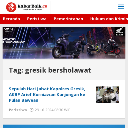
Lewati
ke
konten
Beranda
Peristiwa
Pemerintahan
Hukum dan Krimin
Tag:
gresik bersholawat
Sepuluh Hari Jabat Kapolres Gresik,
AKBP Arief Kurniawan Kunjungan ke
Pulau Bawean
Peristiwa
29 Juli 2024 08:30 WIB
oleh
Andika
DP