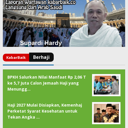
BPKH Salurkan Nilai Manfaat Rp 2,06 T
ke 5,7 Juta Calon Jemaah Haji yang
Menungg…
Haji 2027 Mulai Disiapkan, Kemenhaj
Perketat Syarat Kesehatan untuk
Tekan Angka …