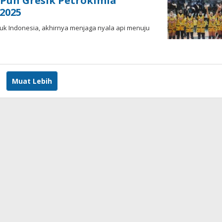
Pun Gresik Petrokimia
 2025
upuk Indonesia, akhirnya menjaga nyala api menuju
h
dy
Muat Lebih