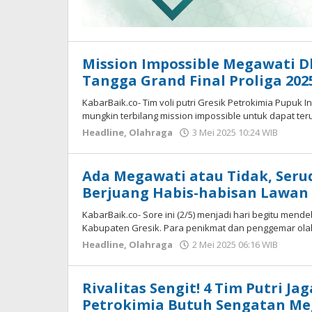
Mission Impossible Megawati D
Tangga Grand Final Proliga 202
KabarBaik.co- Tim voli putri Gresik Petrokimia Pupuk 
mungkin terbilang mission impossible untuk dapat te
Headline
,
Olahraga
3 Mei 2025 10:24 WIB
oleh
Hard
Ada Megawati atau Tidak, Serud
Berjuang Habis-habisan Lawan
KabarBaik.co- Sore ini (2/5) menjadi hari begitu men
Kabupaten Gresik. Para penikmat dan penggemar olahr
Headline
,
Olahraga
2 Mei 2025 06:16 WIB
oleh
Hard
Rivalitas Sengit! 4 Tim Putri Ja
Petrokimia Butuh Sengatan M