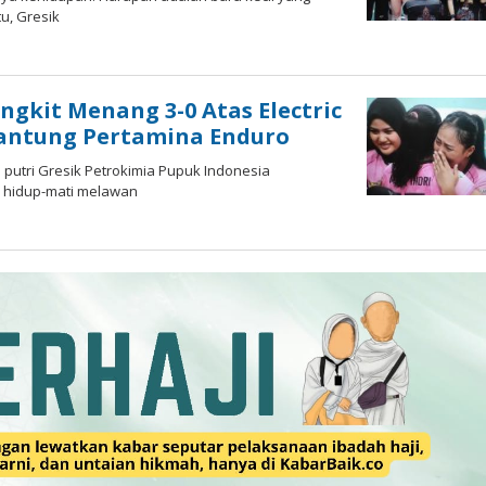
u, Gresik
B
oleh
Hardy
ngkit Menang 3-0 Atas Electric
igantung Pertamina Enduro
 putri Gresik Petrokimia Pupuk Indonesia
a hidup-mati melawan
y