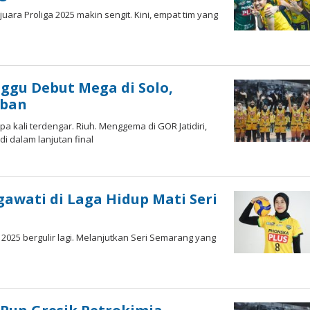
juara Proliga 2025 makin sengit. Kini, empat tim yang
h
dy
ggu Debut Mega di Solo,
iban
ali terdengar. Riuh. Menggema di GOR Jatidiri,
i dalam lanjutan final
h
dy
gawati di Laga Hidup Mati Seri
a 2025 bergulir lagi. Melanjutkan Seri Semarang yang