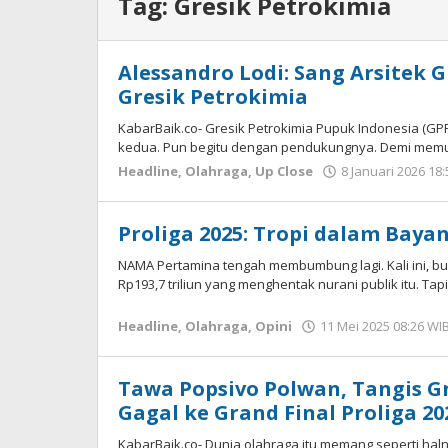
Tag:
Gresik Petrokimia
Alessandro Lodi: Sang Arsitek G
Gresik Petrokimia
KabarBaik.co- Gresik Petrokimia Pupuk Indonesia (GPP
kedua. Pun begitu dengan pendukungnya. Demi memut
Headline
,
Olahraga
,
Up Close
8 Januari 2026 18
Proliga 2025: Tropi dalam Bayan
NAMA Pertamina tengah membumbung lagi. Kali ini, b
Rp193,7 triliun yang menghentak nurani publik itu. Tapi
Headline
,
Olahraga
,
Opini
11 Mei 2025 08:26 WI
Tawa Popsivo Polwan, Tangis Gr
Gagal ke Grand Final Proliga 20
KabarBaik.co- Dunia olahraga itu memang seperti hal