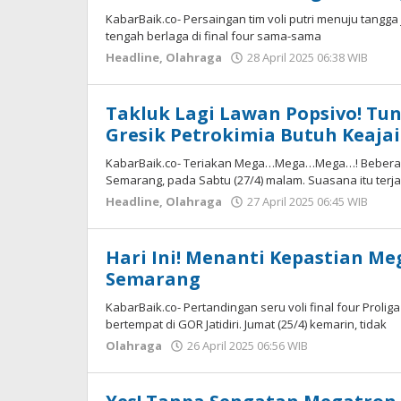
KabarBaik.co- Persaingan tim voli putri menuju tangga 
tengah berlaga di final four sama-sama
Headline
,
Olahraga
28 April 2025 06:38 WIB
ole
Har
Takluk Lagi Lawan Popsivo! Tun
Gresik Petrokimia Butuh Keaja
KabarBaik.co- Teriakan Mega…Mega…Mega…! Beberapa k
Semarang, pada Sabtu (27/4) malam. Suasana itu terjad
Headline
,
Olahraga
27 April 2025 06:45 WIB
ole
Har
Hari Ini! Menanti Kepastian Me
Semarang
KabarBaik.co- Pertandingan seru voli final four Prolig
bertempat di GOR Jatidiri. Jumat (25/4) kemarin, tidak
Olahraga
26 April 2025 06:56 WIB
oleh
Hardy