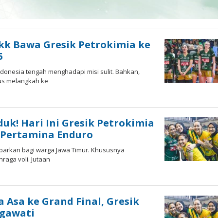
kk Bawa Gresik Petrokimia ke
5
Indonesia tengah menghadapi misi sulit. Bahkan,
rus melangkah ke
y
uk! Hari Ini Gresik Petrokimia
 Pertamina Enduro
debarkan bagi warga Jawa Timur. Khususnya
aga voli. Jutaan
y
ga Asa ke Grand Final, Gresik
egawati