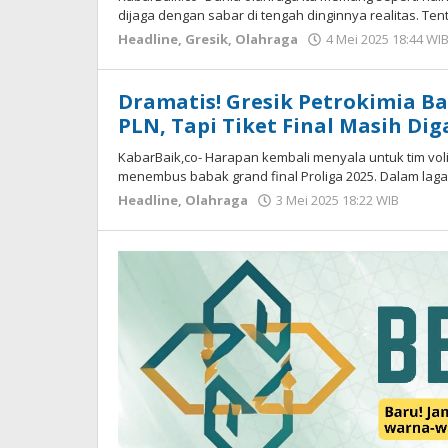
dijaga dengan sabar di tengah dinginnya realitas. Tent
Headline
,
Gresik
,
Olahraga
4 Mei 2025 18:44 WI
Dramatis! Gresik Petrokimia Ba
PLN, Tapi Tiket Final Masih D
KabarBaik,co- Harapan kembali menyala untuk tim voli
menembus babak grand final Proliga 2025. Dalam lag
Headline
,
Olahraga
3 Mei 2025 18:22 WIB
oleh
Hard