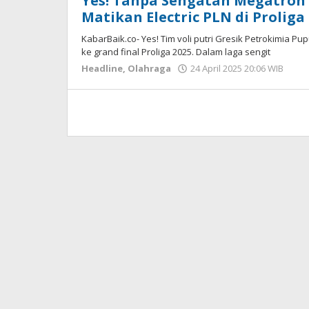
Yes! Tanpa Sengatan Megatron 
Matikan Electric PLN di Proliga
KabarBaik.co- Yes! Tim voli putri Gresik Petrokimia P
ke grand final Proliga 2025. Dalam laga sengit
Headline
,
Olahraga
24 April 2025 20:06 WIB
ole
Har