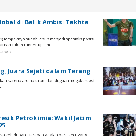
lobal di Balik Ambisi Takhta
I) tampaknya sudah jenuh menjadi spesialis posisi
us kutukan runner-up, tim
:54 WIB
oleh
Hardy
g, Juara Sejati dalam Terang
ukan karena aroma tajam dari dugaan megakorupsi
,
B
oleh
Hardy
esik Petrokimia: Wakil Jatim
25
nya kehidupan. Harapan adalah bara kecil yang