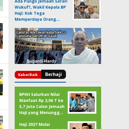
Ada Pungli Jemaah Safari
Wukuf?, Wakil Kepala BP
Haji: Kok Tega
Memperdaya Orang…
BPKH Salurkan Nilai
Manfaat Rp 2,06 T ke
5,7 Juta Calon Jemaah
Haji yang Menungg…
Haji 2027 Mulai