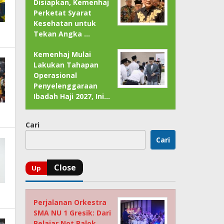
Disiapkan, Kemenhaj
Perketat Syarat
Kesehatan untuk
Tekan Angka …
Kemenhaj Mulai
Lakukan Tahapan
Operasional
Penyelenggaraan
Ibadah Haji 2027, Ini…
Cari
Cari
Perjalanan Orkestra
SMA NU 1 Gresik: Dari
Belajar Not Balok