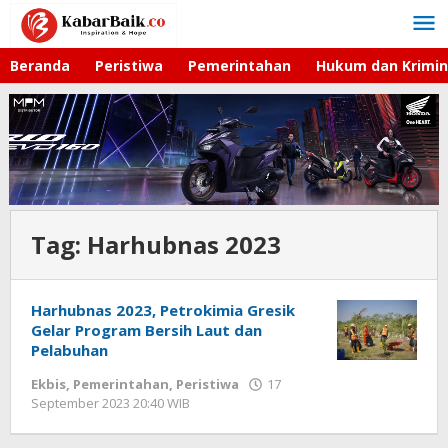
Lewati
ke
konten
Beranda
Peristiwa
Pemerintahan
Hukum dan Krimin
Tag:
Harhubnas 2023
Harhubnas 2023, Petrokimia Gresik
Gelar Program Bersih Laut dan
Pelabuhan
Ekbis
,
Pemerintahan
,
Peristiwa
17
September 2023 20:40 WIB
oleh
Andika
DP