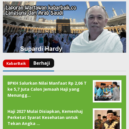
BPKH Salurkan Nilai Manfaat Rp 2,06 T
ke 5,7 Juta Calon Jemaah Haji yang
Menungg…
Haji 2027 Mulai Disiapkan, Kemenhaj
Perketat Syarat Kesehatan untuk
Tekan Angka …