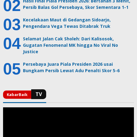
Hasil Final Piala Presiden 2026: Bertahan 3 Menit,
Persib Balas Gol Persebaya, Skor Sementara 1-1
Kecelakaan Maut di Gedangan Sidoarjo,
Pengendara Vega Tewas Ditabrak Truk
Selamat Jalan Cak Sholeh: Dari Kalisosok,
Gugatan Fenomenal MK hingga No Viral No
Justice
Persebaya Juara Piala Presiden 2026 usai
Bungkam Persib Lewat Adu Penalti Skor 5-6