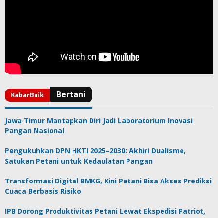
Jawa Timur Mantapkan Diri Jadi Laboratorium Inovasi
Pangan Nasional
Pengukuhkan DPN HKTI 2025–2030: Akhiri Dualisme,
Satukan Petani untuk Kedaulatan Pangan
Transformasi Digital BMKG, Kini Petani Bisa Akses Prediksi
Cuaca Berbasis Risiko
IPB Dorong Produktivitas Petani Lewat Ekspedisi Patriot,