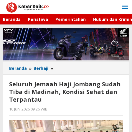
Lewati
ke
konten
Beranda
Peristiwa
Pemerintahan
Hukum dan Krimin
Beranda
»
Berhaji
»
Seluruh
Jemaah
Haji
Seluruh Jemaah Haji Jombang Sudah
Jombang
Tiba di Madinah, Kondisi Sehat dan
Sudah
Terpantau
Tiba
di
10 Juni 2026 09:26 WIB
oleh
Madinah,
Gagah
Kondisi
Saputra
Sehat
dan