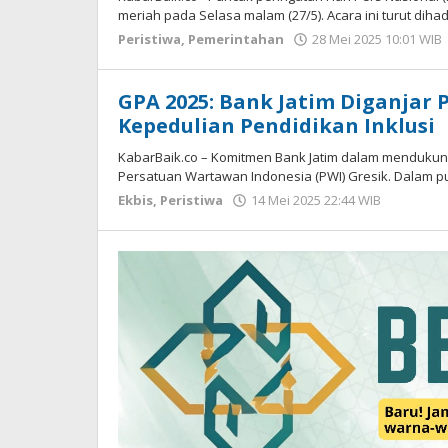
meriah pada Selasa malam (27/5). Acara ini turut dihadi
Peristiwa
,
Pemerintahan
28 Mei 2025 10:01 WIB
GPA 2025: Bank Jatim Diganjar 
Kepedulian Pendidikan Inklusi
KabarBaik.co – Komitmen Bank Jatim dalam mendukung 
Persatuan Wartawan Indonesia (PWI) Gresik. Dalam p
Ekbis
,
Peristiwa
14 Mei 2025 22:44 WIB
oleh
Andika
DP