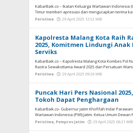
KabarBaik.co – Ikatan Keluarga Wartawan Indonesia (
Timur memberi apresiasi dan mengucapkan terima ka
Peristiwa
29 April 2025 12:52 WIB
oleh
Gagah
Saputra
Kapolresta Malang Kota Raih 
2025, Komitmen Lindungi Anak
Serviks
KabarBaik.co – Kapolresta Malang Kota Kombes Pol 
Rastra Sewakottama Award 2025 dari Persatuan Warta
Peristiwa
29 April 2025 09:26 WIB
oleh
Andika
DP
Puncak Hari Pers Nasional 2025
Tokoh Dapat Penghargaan
KabarBaik.co- Gubernur Jatim Khofifah Indar Parawa
Wartawan Indonesia (PWI) Jatim. Ketua Umum Dewan 
Peristiwa
,
Pemprov Jatim
29 April 2025 06:21 WIB