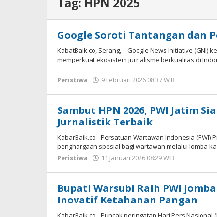
Tag:
HPN 2025
Google Soroti Tantangan dan P
KabatBaik.co, Serang, – Google News Initiative (GNI
memperkuat ekosistem jurnalisme berkualitas di Indo
Peristiwa
9 Februari 2026 08:37 WIB
oleh
Hardy
Sambut HPN 2026, PWI Jatim S
Jurnalistik Terbaik
KabarBaik.co– Persatuan Wartawan Indonesia (PWI) Pr
penghargaan spesial bagi wartawan melalui lomba kary
Peristiwa
11 Januari 2026 08:29 WIB
oleh
Hardy
Bupati Warsubi Raih PWI Jomb
Inovatif Ketahanan Pangan
KabarBaik.co– Puncak peringatan Hari Pers Nasional