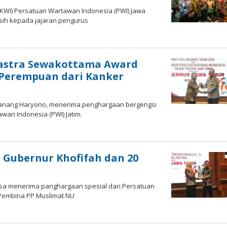
IKWI) Persatuan Wartawan Indonesia (PWI) Jawa
sih kepada jajaran pengurus
Rastra Sewakottama Award
 Perempuan dari Kanker
Nanang Haryono, menerima penghargaan bergengsi
wan Indonesia (PWI) Jatim.
, Gubernur Khofifah dan 20
nsa menerima panghargaan spesial dari Persatuan
Pembina PP Muslimat NU
oleh
Hardy