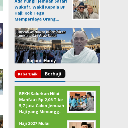
Ada Pungli Jemaah Safari
Wukuf?, Wakil Kepala BP
Haji: Kok Tega
Memperdaya Orang…
BPKH Salurkan Nilai
Manfaat Rp 2,06 T ke
5,7 Juta Calon Jemaah
Haji yang Menungg…
Haji 2027 Mulai