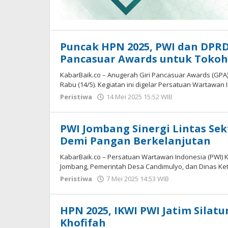
Puncak HPN 2025, PWI dan DPRD
Pancasuar Awards untuk Tokoh 
KabarBaik.co – Anugerah Giri Pancasuar Awards (GPA)
Rabu (14/5). Kegiatan ini digelar Persatuan Wartawan
Peristiwa
14 Mei 2025 15:52 WIB
oleh
Andika
DP
PWI Jombang Sinergi Lintas Sek
Demi Pangan Berkelanjutan
KabarBaik.co – Persatuan Wartawan Indonesia (PWI)
Jombang, Pemerintah Desa Candimulyo, dan Dinas K
Peristiwa
7 Mei 2025 14:53 WIB
oleh
Andika
DP
HPN 2025, IKWI PWI Jatim Sila
Khofifah