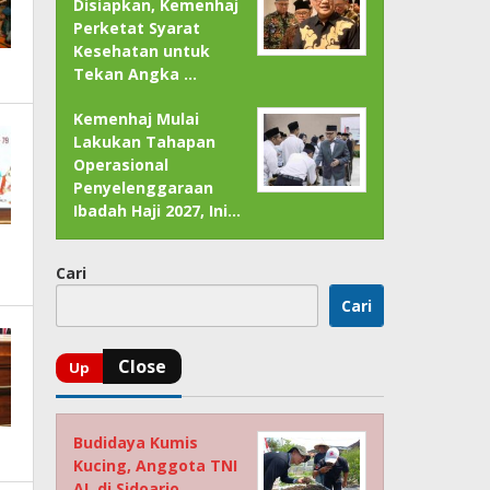
Disiapkan, Kemenhaj
Perketat Syarat
Kesehatan untuk
Tekan Angka …
Kemenhaj Mulai
Lakukan Tahapan
Operasional
Penyelenggaraan
Ibadah Haji 2027, Ini…
Cari
Cari
Budidaya Kumis
Kucing, Anggota TNI
AL di Sidoarjo