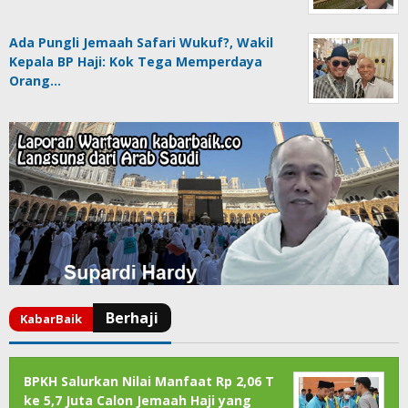
Ada Pungli Jemaah Safari Wukuf?, Wakil
Kepala BP Haji: Kok Tega Memperdaya
Orang…
BPKH Salurkan Nilai Manfaat Rp 2,06 T
ke 5,7 Juta Calon Jemaah Haji yang