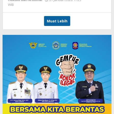
WIB
oleh
Imam
WD
Muat Lebih