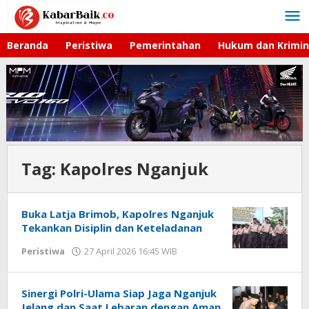
Lewati
ke
konten
Beranda
Peristiwa
Pemerintahan
Hukum dan Krimin
Tag:
Kapolres Nganjuk
Buka Latja Brimob, Kapolres Nganjuk
Tekankan Disiplin dan Keteladanan
Peristiwa
27 April 2026 16:45 WIB
oleh
Gagah
Saputra
Sinergi Polri-Ulama Siap Jaga Nganjuk
Jelang dan Saat Lebaran dengan Aman