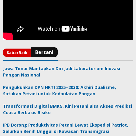
Jawa Timur Mantapkan Diri Jadi Laboratorium Inovasi
Pangan Nasional
Pengukuhkan DPN HKTI 2025–2030: Akhiri Dualisme,
Satukan Petani untuk Kedaulatan Pangan
Transformasi Digital BMKG, Kini Petani Bisa Akses Prediksi
Cuaca Berbasis Risiko
IPB Dorong Produktivitas Petani Lewat Ekspedisi Patriot,
Salurkan Benih Unggul di Kawasan Transmigrasi