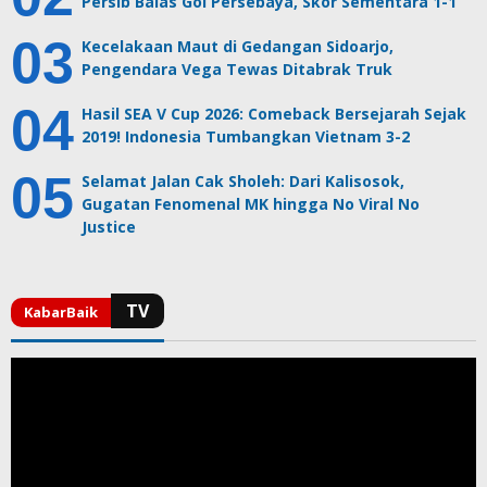
Persib Balas Gol Persebaya, Skor Sementara 1-1
Kecelakaan Maut di Gedangan Sidoarjo,
Pengendara Vega Tewas Ditabrak Truk
Hasil SEA V Cup 2026: Comeback Bersejarah Sejak
2019! Indonesia Tumbangkan Vietnam 3-2
Selamat Jalan Cak Sholeh: Dari Kalisosok,
Gugatan Fenomenal MK hingga No Viral No
Justice