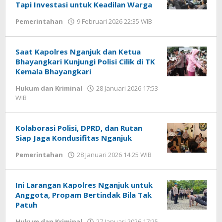
Tapi Investasi untuk Keadilan Warga
Pemerintahan
9 Februari 2026 22:35 WIB
oleh
Imam
WD
Saat Kapolres Nganjuk dan Ketua
Bhayangkari Kunjungi Polisi Cilik di TK
Kemala Bhayangkari
Hukum dan Kriminal
28 Januari 2026 17:53
WIB
oleh
Imam
WD
Kolaborasi Polisi, DPRD, dan Rutan
Siap Jaga Kondusifitas Nganjuk
Pemerintahan
28 Januari 2026 14:25 WIB
oleh
Imam
WD
Ini Larangan Kapolres Nganjuk untuk
Anggota, Propam Bertindak Bila Tak
Patuh
Hukum dan Kriminal
27 Januari 2026 17:25