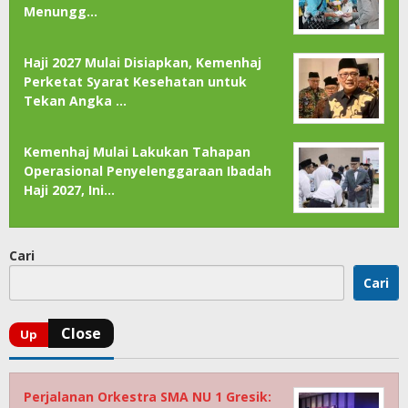
Menungg…
Haji 2027 Mulai Disiapkan, Kemenhaj
Perketat Syarat Kesehatan untuk
Tekan Angka …
Kemenhaj Mulai Lakukan Tahapan
Operasional Penyelenggaraan Ibadah
Haji 2027, Ini…
Cari
Cari
Perjalanan Orkestra SMA NU 1 Gresik: