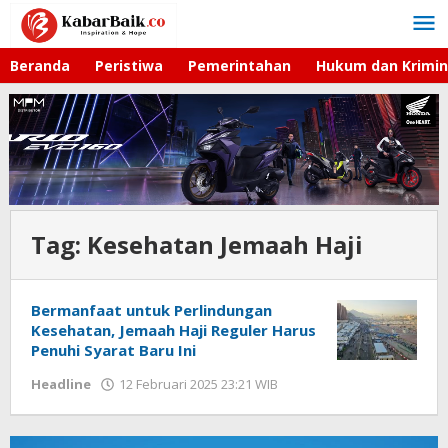
Lewati
ke
konten
Beranda
Peristiwa
Pemerintahan
Hukum dan Krimin
Tag:
Kesehatan Jemaah Haji
Bermanfaat untuk Perlindungan
Kesehatan, Jemaah Haji Reguler Harus
Penuhi Syarat Baru Ini
Headline
12 Februari 2025 23:21 WIB
oleh
Faisal