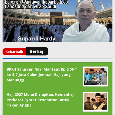
BPKH Salurkan Nilai Manfaat Rp 2,06 T
ke 5,7 Juta Calon Jemaah Haji yang
Menungg…
Haji 2027 Mulai Disiapkan, Kemenhaj
Perketat Syarat Kesehatan untuk
Tekan Angka …