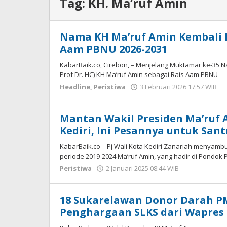
Tag:
KH. Ma’ruf Amin
Nama KH Ma’ruf Amin Kembali 
Aam PBNU 2026-2031
KabarBaik.co, Cirebon, – Menjelang Muktamar ke-35 
Prof Dr. HC) KH Ma’ruf Amin sebagai Rais Aam PBNU
Headline
,
Peristiwa
3 Februari 2026 17:57 WIB
o
H
Mantan Wakil Presiden Ma’ruf 
Kediri, Ini Pesannya untuk Sant
KabarBaik.co – Pj Wali Kota Kediri Zanariah menyamb
periode 2019-2024 Ma’ruf Amin, yang hadir di Pondok
Peristiwa
2 Januari 2025 08:44 WIB
oleh
Andika
DP
18 Sukarelawan Donor Darah P
Penghargaan SLKS dari Wapres