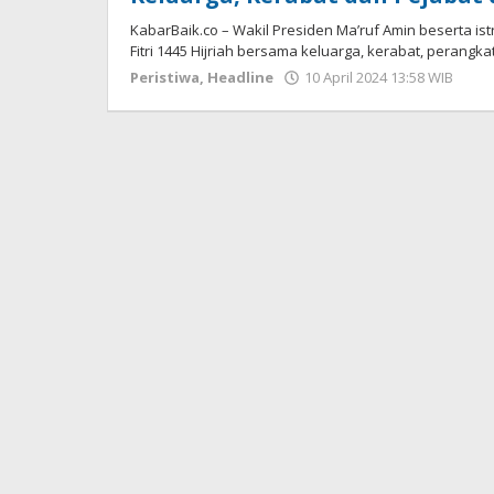
KabarBaik.co – Wakil Presiden Ma’ruf Amin beserta is
Fitri 1445 Hijriah bersama keluarga, kerabat, perangka
Peristiwa
,
Headline
10 April 2024 13:58 WIB
ole
Har