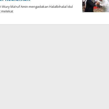
tri Wury Ma’ruf Amin mengadakan Halalbihalal Idul
t melekat
h
dy