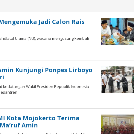
Mengemuka Jadi Calon Rais
Nahdlatul Ulama (NU), wacana mengusung kembali
leh
ardy
Amin Kunjungi Ponpes Lirboyo
ri
ut kedatangan Wakil Presiden Republik Indonesia
 Pesantren
MI Kota Mojokerto Terima
 Ma’ruf Amin