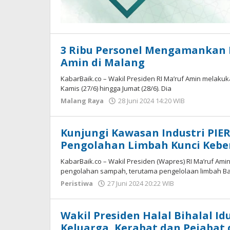
3 Ribu Personel Mengamankan 
Amin di Malang
KabarBaik.co – Wakil Presiden RI Ma’ruf Amin melakuk
Kamis (27/6) hingga Jumat (28/6). Dia
Malang Raya
28 Juni 2024 14:20 WIB
oleh
Faisal
Kunjungi Kawasan Industri PIE
Pengolahan Limbah Kunci Kebe
KabarBaik.co – Wakil Presiden (Wapres) RI Ma’ruf Ami
pengolahan sampah, terutama pengelolaan limbah 
Peristiwa
27 Juni 2024 20:22 WIB
oleh
Faisal
Wakil Presiden Halal Bihalal Idu
Keluarga, Kerabat dan Pejabat