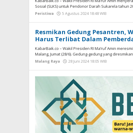
KabarBaik.co – Wakil Presiden RI Ma’ruf Amin menye
Sosial (SLKS) untuk Pendonor Darah Sukarela tahun 2
Peristiwa
5 Agustus 2024 18:48 WIB
oleh
Andika
DP
Resmikan Gedung Pesantren, W
Harus Terlibat Dalam Pember
KabarBaik.co – Wakil Presiden RI Ma’ruf Amin meres
Malang, Jumat (28/6). Gedung-gedung yang diresmika
Malang Raya
28 Juni 2024 18:05 WIB
oleh
Faisal