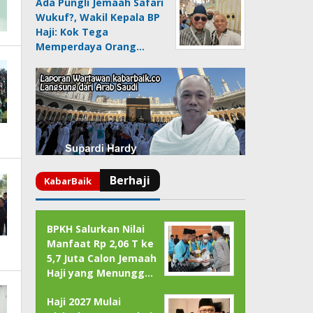
Ada Pungli Jemaah Safari
Wukuf?, Wakil Kepala BP
Haji: Kok Tega
Memperdaya Orang…
BPKH Salurkan Nilai
Manfaat Rp 2,06 T ke
5,7 Juta Calon Jemaah
Haji yang Menungg…
Haji 2027 Mulai