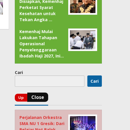
Disiapkan, Kemenhaj
Perketat Syarat
Kesehatan untuk
Tekan Angka …
Kemenhaj Mulai
Lakukan Tahapan
Operasional
Penyelenggaraan
Ibadah Haji 2027, Ini…
Cari
Cari
Perjalanan Orkestra
SMA NU 1 Gresik: Dari
Belajar Not Balok