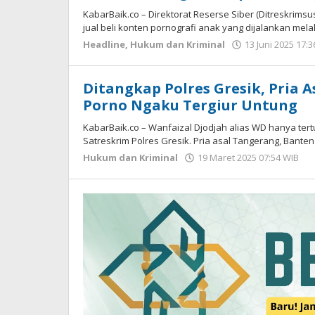
KabarBaik.co – Direktorat Reserse Siber (Ditreskrims
jual beli konten pornografi anak yang dijalankan mela
Headline
,
Hukum dan Kriminal
13 Juni 2025 17:
Ditangkap Polres Gresik, Pria A
Porno Ngaku Tergiur Untung
KabarBaik.co – Wanfaizal Djodjah alias WD hanya tertu
Satreskrim Polres Gresik. Pria asal Tangerang, Banten 
Hukum dan Kriminal
19 Maret 2025 07:54 WIB
o
A
D