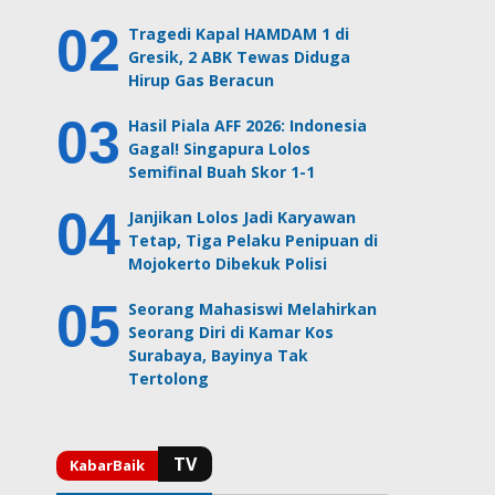
Tragedi Kapal HAMDAM 1 di
Gresik, 2 ABK Tewas Diduga
Hirup Gas Beracun
Hasil Piala AFF 2026: Indonesia
Gagal! Singapura Lolos
Semifinal Buah Skor 1-1
Janjikan Lolos Jadi Karyawan
Tetap, Tiga Pelaku Penipuan di
Mojokerto Dibekuk Polisi
Seorang Mahasiswi Melahirkan
Seorang Diri di Kamar Kos
Surabaya, Bayinya Tak
Tertolong