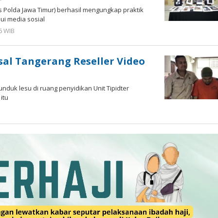
us Polda Jawa Timur) berhasil mengungkap praktik
lui media sosial
36 WIB
oleh
Gagah
Saputra
sal Tangerang Reseller Video
nduk lesu di ruang penyidikan Unit Tipidter
itu
leh
ndika
P