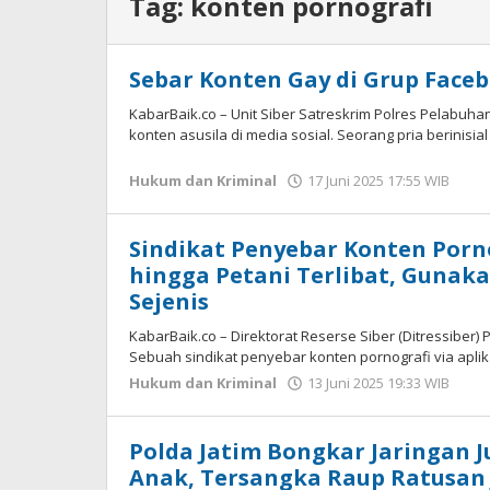
Tag:
konten pornografi
Sebar Konten Gay di Grup Facebo
KabarBaik.co – Unit Siber Satreskrim Polres Pelabu
konten asusila di media sosial. Seorang pria berinisial
Hukum dan Kriminal
17 Juni 2025 17:55 WIB
ole
Gag
Sap
Sindikat Penyebar Konten Porn
hingga Petani Terlibat, Gunak
Sejenis
KabarBaik.co – Direktorat Reserse Siber (Ditressiber
Sebuah sindikat penyebar konten pornografi via apli
Hukum dan Kriminal
13 Juni 2025 19:33 WIB
ole
Gag
Sap
Polda Jatim Bongkar Jaringan J
Anak, Tersangka Raup Ratusan 