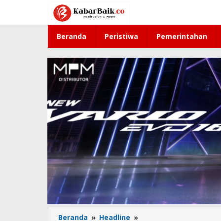
Lewati
ke
konten
Beranda
Peristiwa
Pemerintahan
Beranda
»
Headline
»
Polda