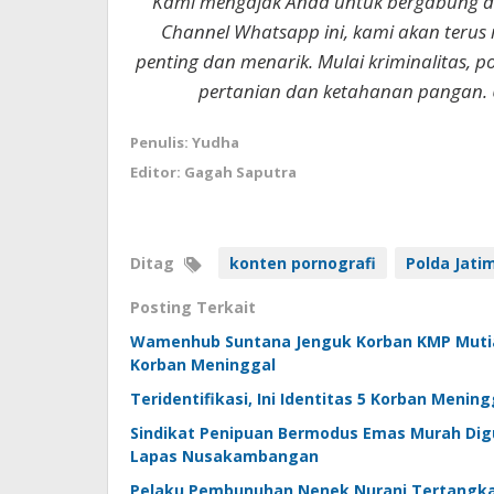
Kami mengajak Anda untuk bergabung 
Channel Whatsapp ini, kami akan terus
penting dan menarik. Mulai kriminalitas, p
pertanian dan ketahanan pangan. 
Penulis: Yudha
Editor: Gagah Saputra
Ditag
konten pornografi
Polda Jati
Posting Terkait
Wamenhub Suntana Jenguk Korban KMP Mutiara
Korban Meninggal
Teridentifikasi, Ini Identitas 5 Korban Meni
Sindikat Penipuan Bermodus Emas Murah Digu
Lapas Nusakambangan
Pelaku Pembunuhan Nenek Nurani Tertangka