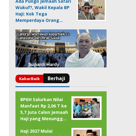
Ada Pungli Jemaah Safari
Wukuf?, Wakil Kepala BP
Haji: Kok Tega
Memperdaya Orang…
BPKH Salurkan Nilai
Manfaat Rp 2,06 T ke
5,7 Juta Calon Jemaah
Haji yang Menungg…
Haji 2027 Mulai