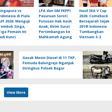
Singapura vs
LPA dan GM FKPPI
Hasil SEA V Cup
Indonesia di Piala
Pasuruan Soroti
2026: Comeback
AFF 2026: Menguji
Putusan Hak Asuh
Bersejarah Sejak
Tembok Singa,
Anak, Kirim Surat
2019! Indonesia
Tiga Pemain Ini
Pertimbangan ke
Tumbangkan
Jadi Kunci
Mahkamah Agung
Vietnam 3-2
Gasak Mesin Diesel di 11 TKP,
Pemuda Balongrejo Nganjuk
Diringkus Polsek Bagor
View More