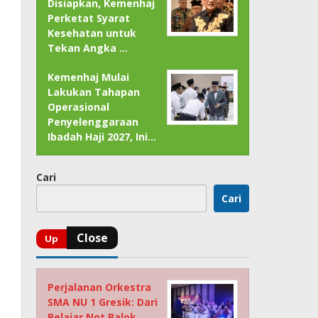
Disiapkan, Kemenhaj
Perketat Syarat
Kesehatan untuk
Tekan Angka …
Kemenhaj Mulai
Lakukan Tahapan
Operasional
Penyelenggaraan
Ibadah Haji 2027, Ini…
Cari
Cari
Perjalanan Orkestra
SMA NU 1 Gresik: Dari
Belajar Not Balok