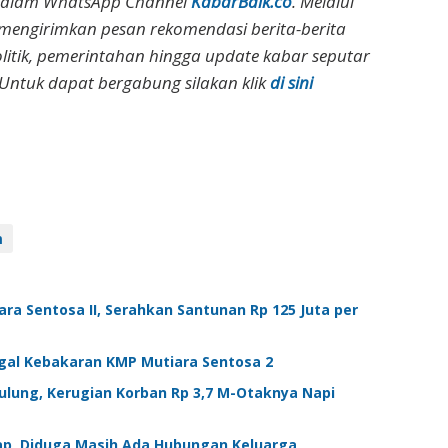
dalam WhatsApp Channel
KabarBaik.co
. Melalui
 mengirimkan pesan rekomendasi berita-berita
olitik, pemerintahan hingga update kabar seputar
Untuk dapat bergabung silakan klik
di sini
m
 Sentosa II, Serahkan Santunan Rp 125 Juta per
nggal Kebakaran KMP Mutiara Sentosa 2
lung, Kerugian Korban Rp 3,7 M-Otaknya Napi
p, Diduga Masih Ada Hubungan Keluarga