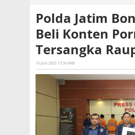
Jatim
Bongkar
Polda Jatim Bon
Jaringan
Jual
Beli Konten Por
Beli
Konten
Pornografi
Tersangka Raup
Anak,
Tersangka
Raup
13 Juni 2025 17:36 WIB
oleh
Ratusan
Gagah
Juta
Saputra