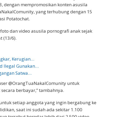
023, dengan mempromosikan konten asusila
aNakalComunity, yang terhubung dengan 15
si Potatochat.
foto dan video asusila pornografi anak sejak
t (13/6).
gkar, Kerugian…
rd Ilegal Gunakan…
agangan Satwa…
 user @OrangTuaNakalComunity untuk
 secara berbayar,” tambahnya.
untuk setiap anggota yang ingin bergabung ke
idikan, saat ini sudah ada sekitar 1.100
p tersebut beredar lebih dari 2.500 video