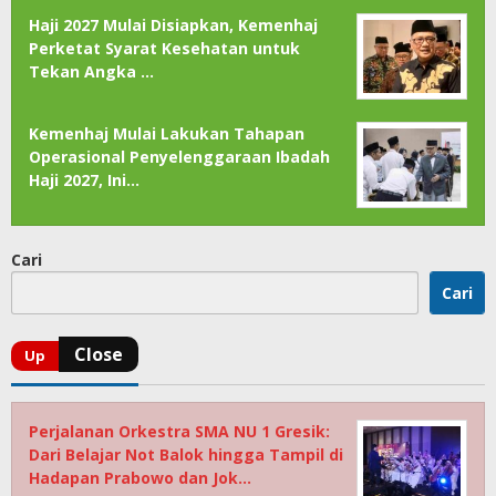
Haji 2027 Mulai Disiapkan, Kemenhaj
Perketat Syarat Kesehatan untuk
Tekan Angka …
Kemenhaj Mulai Lakukan Tahapan
Operasional Penyelenggaraan Ibadah
Haji 2027, Ini…
Cari
Cari
Perjalanan Orkestra SMA NU 1 Gresik:
Dari Belajar Not Balok hingga Tampil di
Hadapan Prabowo dan Jok…