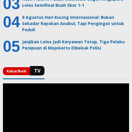
Lolos Semifinal Buah Skor 1-1
8 Agustus Hari Kucing Internasional: Bukan
Sekadar Rayakan Anabul, Tapi Pengingat untuk
Peduli
Janjikan Lolos Jadi Karyawan Tetap, Tiga Pelaku
Penipuan di Mojokerto Dibekuk Polisi