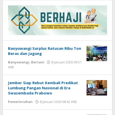
DP
Banyuwangi Surplus Ratusan Ribu Ton
Beras dan Jagung
Banyuwangi
,
Bertani
8 Januari 2026 09:51
WIB
oleh
Gagah
Saputra
Jember Siap Rebut Kembali Predikat
Lumbung Pangan Nasional di Era
Swasembada Prabowo
Pemerintahan
8 Januari 2026 08:42 WIB
oleh
Gagah
Saputra