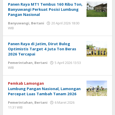
Panen Raya MT1 Tembus 160 Ribu Ton,
Banyuwangi Perkuat Posisi Lumbung
Pangan Nasional
Banyuwangi
,
Bertani
20 April 2026 18:00
WIB
oleh
Gagah
Saputra
Panen Raya di Jatim, Dirut Bulog
Optimistis Target 4 Juta Ton Beras
2026 Tercapai
Pemerintahan
,
Bertani
5 April 2026 13:53
WIB
oleh
Andika
DP
Pemkab Lamongan
Lumbung Pangan Nasional, Lamongan
Percepat Luas Tambah Tanam 2026
Pemerintahan
,
Bertani
6 Maret 2026
11:31 WIB
oleh
Andika