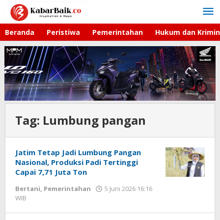
Lewati
ke
konten
Beranda
Peristiwa
Pemerintahan
Hukum dan Krimin
Tag:
Lumbung pangan
Jatim Tetap Jadi Lumbung Pangan
Nasional, Produksi Padi Tertinggi
Capai 7,71 Juta Ton
Bertani
,
Pemerintahan
5 Juni 2026 16:16
WIB
oleh
Imam
WD