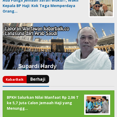
Ada Pungli Jemaah Safari Wukuf?, Wakil
Kepala BP Haji: Kok Tega Memperdaya
Orang…
BPKH Salurkan Nilai Manfaat Rp 2,06 T
ke 5,7 Juta Calon Jemaah Haji yang
Menungg…