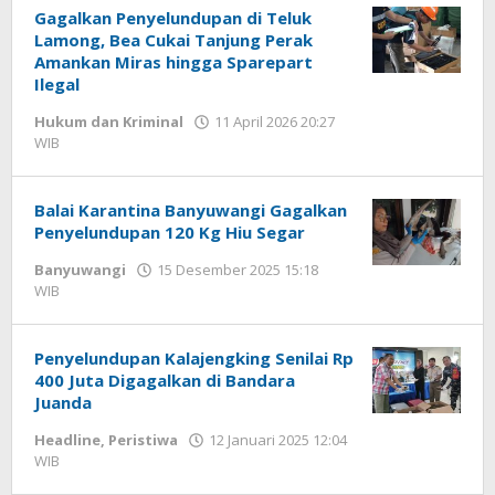
Gagalkan Penyelundupan di Teluk
Lamong, Bea Cukai Tanjung Perak
Amankan Miras hingga Sparepart
Ilegal
Hukum dan Kriminal
11 April 2026 20:27
WIB
oleh
Imam
WD
Balai Karantina Banyuwangi Gagalkan
Penyelundupan 120 Kg Hiu Segar
Banyuwangi
15 Desember 2025 15:18
WIB
oleh
Gagah
Saputra
Penyelundupan Kalajengking Senilai Rp
400 Juta Digagalkan di Bandara
Juanda
Headline
,
Peristiwa
12 Januari 2025 12:04
WIB
oleh
Andika