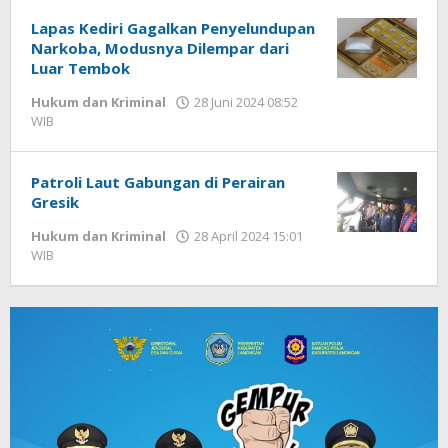
DP
Lapas Kediri Gagalkan Penyelundupan
Narkoba, Modusnya Dilempar dari
Luar Tembok
Hukum dan Kriminal
28 Juni 2024 08:52
WIB
oleh
Andika
DP
Patroli Laut Gabungan di Perairan
Gresik
Hukum dan Kriminal
28 April 2024 15:01
WIB
oleh
Andika
DP