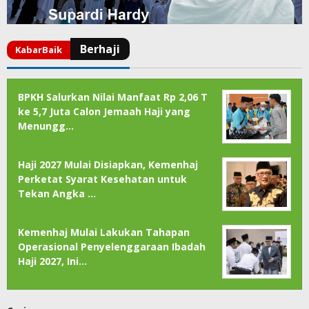
BPKH Salurkan Nilai Manfaat Rp 2,06 T
ke 5,7 Juta Calon Jemaah Haji yang
Menungg…
Haji 2027 Mulai Disiapkan, Kemenhaj
Perketat Syarat Kesehatan untuk
Tekan Angka …
Kemenhaj Mulai Lakukan Tahapan
Operasional Penyelenggaraan Ibadah
Haji 2027, Ini…