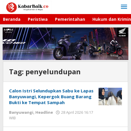
Lewati
ke
konten
Beranda
Peristiwa
Pemerintahan
Hukum dan Krimin
Tag:
penyelundupan
Calon Istri Selundupkan Sabu ke Lapas
Banyuwangi, Kepergok Buang Barang
Bukti ke Tempat Sampah
Banyuwangi
,
Headline
28 April 2026 16:17
WIB
oleh
Gagah
Saputra