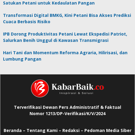
Satukan Petani untuk Kedaulatan Pangan
Transformasi Digital BMKG, Kini Petani Bisa Akses Prediksi
Cuaca Berbasis Risiko
IPB Dorong Produktivitas Petani Lewat Ekspedisi Patriot,
Salurkan Benih Unggul di Kawasan Transmigrasi
Hari Tani dan Momentum Reforma Agraria, Hilirisasi, dan
Lumbung Pangan
Terverifikasi Dewan Pers Administratif & Faktual
Nomor 1213/DP-Verifikasi/K/V/2024
Beranda
–
Tentang Kami –
Redaksi –
Pedoman Media Siber