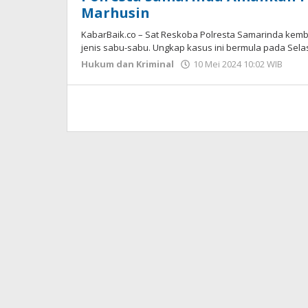
Marhusin
KabarBaik.co – Sat Reskoba Polresta Samarinda kem
jenis sabu-sabu. Ungkap kasus ini bermula pada Selas
Hukum dan Kriminal
10 Mei 2024 10:02 WIB
ole
Gag
Sap