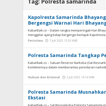
Tag:
Polresta samarinda
Kapolresta Samarinda Bhayang
Bergengsi Warnai Hari Bhayang
KabarBaik.co – Dalam rangka memperingati Hari Bhay
menggelar ajang balap bergengsi bertajuk Kapolrest
Peristiwa
7 Juli 2025 12:53 WIB
oleh
Gagah
Saputra
Polresta Samarinda Tangkap Pe
KabarBaik.co – Satuan Reserse Narkoba (Sat Resnar
komitmennya dalam memberantas peredaran narkotika.
Hukum dan Kriminal
2 Juli 2025 14:14 WIB
oleh
Azka
Polresta Samarinda Musnahkan 
Ekstasi
KabarBaik.co – Sat Resnarkoba Polresta Samarinda 