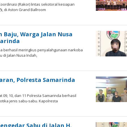
ordinasi (Rakor) lintas sekotoral kesiapan
i, di Aston Grand Ballroom
 Baju, Warga Jalan Nusa
arinda
da berhasil meringkus penyalahgunaan narkoba
di Jalan Nusa Indah,
h
tra
laran, Polresta Samarinda
t 09, 10, dan 11 Polresta Samarinda berhasil
ika jenis sabu-sabu. Kapolresta
h
tra
ngedar Sabu di Jalan H.