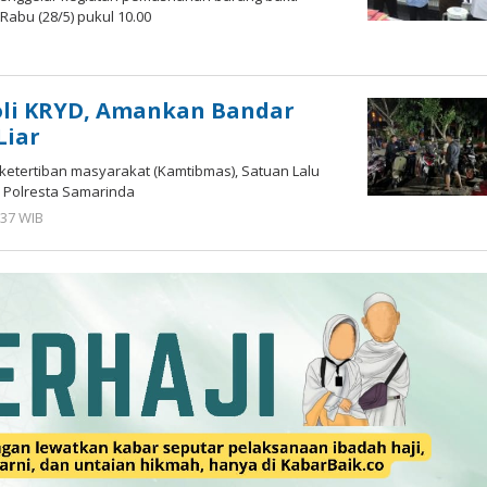
abu (28/5) pukul 10.00
h
ah
utra
oli KRYD, Amankan Bandar
Liar
etertiban masyarakat (Kamtibmas), Satuan Lalu
) Polresta Samarinda
:37 WIB
oleh
Gagah
Saputra