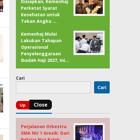
Disiapkan, Kemenhaj
Perketat Syarat
Kesehatan untuk
Tekan Angka …
Kemenhaj Mulai
Lakukan Tahapan
Operasional
Penyelenggaraan
Ibadah Haji 2027, Ini…
Cari
Cari
Perjalanan Orkestra
SMA NU 1 Gresik: Dari
Belajar Not Balok