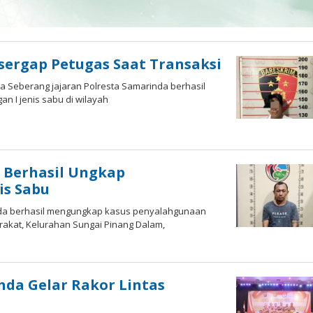
isergap Petugas Saat Transaksi
a Seberang jajaran Polresta Samarinda berhasil
 I jenis sabu di wilayah
oleh
Gagah
Saputra
 Berhasil Ungkap
is Sabu
inda berhasil mengungkap kasus penyalahgunaan
arakat, Kelurahan Sungai Pinang Dalam,
oleh
Gagah
Saputra
nda Gelar Rakor Lintas