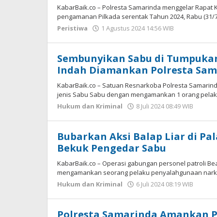
KabarBaik.co – Polresta Samarinda menggelar Rapat Ko
pengamanan Pilkada serentak Tahun 2024, Rabu (31/7)
Peristiwa
1 Agustus 2024 14:56 WIB
oleh
Gagah
Saputra
Sembunyikan Sabu di Tumpukan
Indah Diamankan Polresta Sam
KabarBaik.co – Satuan Resnarkoba Polresta Samarin
jenis Sabu Sabu dengan mengamankan 1 orang pelaku 
Hukum dan Kriminal
8 Juli 2024 08:49 WIB
oleh
Gaga
Sapu
Bubarkan Aksi Balap Liar di Pa
Bekuk Pengedar Sabu
KabarBaik.co – Operasi gabungan personel patroli Bea
mengamankan seorang pelaku penyalahgunaan narkot
Hukum dan Kriminal
6 Juli 2024 08:19 WIB
oleh
Gaga
Sapu
Polresta Samarinda Amankan Pe