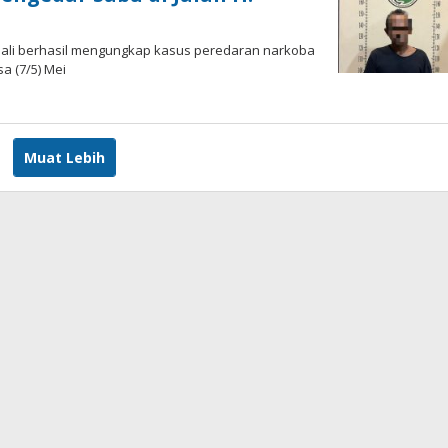
bali berhasil mengungkap kasus peredaran narkoba
a (7/5) Mei
h
ah
utra
Muat Lebih