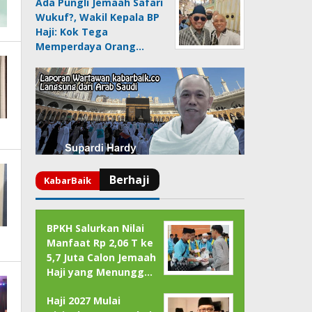
Ada Pungli Jemaah Safari
Wukuf?, Wakil Kepala BP
Haji: Kok Tega
Memperdaya Orang…
BPKH Salurkan Nilai
Manfaat Rp 2,06 T ke
5,7 Juta Calon Jemaah
Haji yang Menungg…
Haji 2027 Mulai