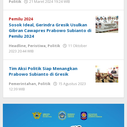
Politik
21 Maret 2024 19:24 WIB
oleh
Andika
DP
Pemilu 2024
Sosok Ideal, Gerindra Gresik Usulkan
Gibran Cawapres Prabowo Subianto di
Pemilu 2024
Headline
,
Peristiwa
,
Politik
11 Oktober
2023 20:44 WIB
oleh
Andika
DP
Tim Aksi Politik Siap Menangkan
Prabowo Subianto di Gresik
Pemerintahan
,
Politik
15 Agustus 2023
12:39 WIB
oleh
Andika
DP