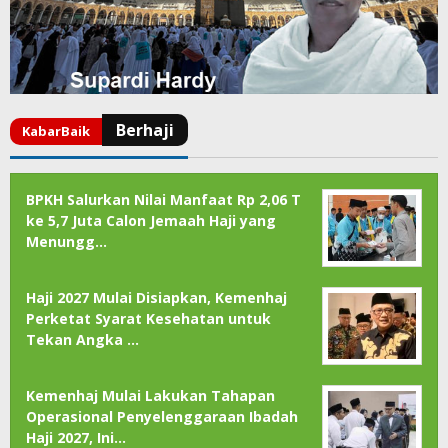
BPKH Salurkan Nilai Manfaat Rp 2,06 T
ke 5,7 Juta Calon Jemaah Haji yang
Menungg…
Haji 2027 Mulai Disiapkan, Kemenhaj
Perketat Syarat Kesehatan untuk
Tekan Angka …
Kemenhaj Mulai Lakukan Tahapan
Operasional Penyelenggaraan Ibadah
Haji 2027, Ini…