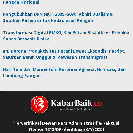
Pangan Nasional
Pengukuhkan DPN HKTI 2025–2030: Akhiri Dualisme,
Satukan Petani untuk Kedaulatan Pangan
Transformasi Digital BMKG, Kini Petani Bisa Akses Prediksi
Cuaca Berbasis Risiko
IPB Dorong Produktivitas Petani Lewat Ekspedisi Patriot,
Salurkan Benih Unggul di Kawasan Transmigrasi
Hari Tani dan Momentum Reforma Agraria, Hilirisasi, dan
Lumbung Pangan
Terverifikasi Dewan Pers Administratif & Faktual
Nomor 1213/DP-Verifikasi/K/V/2024