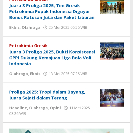
Juara 3 Proliga 2025, Tim Gresik
Petrokimia Pupuk Indonesia Diguyur
Bonus Ratusan Juta dan Paket Liburan
Ekbis
,
Olahraga
25 Mei 2025 06:56 WIB
oleh
Andika
DP
Petrokimia Gresik
Juara 3 Proliga 2025, Bukti Konsistensi
GPPI Dukung Kemajuan Liga Bola Voli
Indonesia
Olahraga
,
Ekbis
13 Mei 2025 07:26 WIB
oleh
Andika
DP
Proliga 2025: Tropi dalam Bayang,
Juara Sejati dalam Terang
Headline
,
Olahraga
,
Opini
11 Mei 2025
08:26 WIB
oleh
Hardy