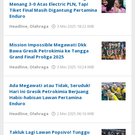
Menang 3-0 Atas Electric PLN, Tapi
Tiket Final Masih Digantung Pertamina
Enduro
Headline
,
Olahraga
3 Mei 2025 18:22 WIB
oleh
Hardy
Mission Impossible Megawati Dkk
Bawa Gresik Petrokimia ke Tangga
Grand Final Proliga 2025
Headline
,
Olahraga
3 Mei 2025 10:24 WIB
oleh
Hardy
Ada Megawati atau Tidak, Seruduk!
Hari Ini Gresik Petrokimia Berjuang
Habis-habisan Lawan Pertamina
Enduro
Headline
,
Olahraga
2 Mei 2025 06:16 WIB
oleh
Hardy
Takluk Lagi Lawan Popsivo! Tunggu