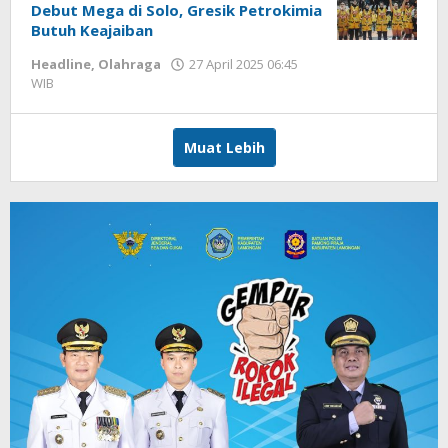
Debut Mega di Solo, Gresik Petrokimia
Butuh Keajaiban
Headline
,
Olahraga
27 April 2025 06:45
WIB
oleh
Hardy
Muat Lebih