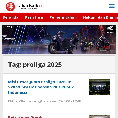
Lewati
ke
konten
Beranda
Peristiwa
Pemerintahan
Hukum dan Krimin
Tag:
proliga 2025
Misi Besar Juara Proliga 2026, Ini
Skuad Gresik Phonska Plus Pupuk
Indonesia
Ekbis
,
Olahraga
7 Januari 2026 09:21 WIB
oleh
Andika
DP
Petrokimia Gresik