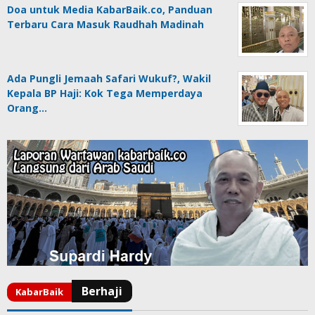
Doa untuk Media KabarBaik.co, Panduan
Terbaru Cara Masuk Raudhah Madinah
Ada Pungli Jemaah Safari Wukuf?, Wakil
Kepala BP Haji: Kok Tega Memperdaya
Orang…