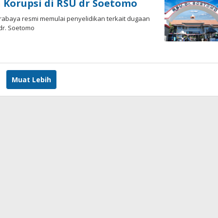
n Korupsi di RSU dr Soetomo
urabaya resmi memulai penyelidikan terkait dugaan
dr. Soetomo
eh
am
D
Muat Lebih