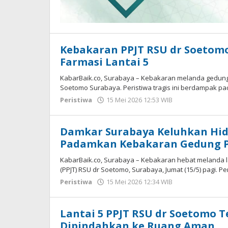
Kebakaran PPJT RSU dr Soetomo
Farmasi Lantai 5
KabarBaik.co, Surabaya – Kebakaran melanda gedung 
Soetomo Surabaya. Peristiwa tragis ini berdampak p
Peristiwa
15 Mei 2026 12:53 WIB
oleh
Imam
WD
Damkar Surabaya Keluhkan Hid
Padamkan Kebakaran Gedung P
KabarBaik.co, Surabaya – Kebakaran hebat melanda l
(PPJT) RSU dr Soetomo, Surabaya, Jumat (15/5) pagi. Pe
Peristiwa
15 Mei 2026 12:34 WIB
oleh
Imam
WD
Lantai 5 PPJT RSU dr Soetomo T
Dipindahkan ke Ruang Aman