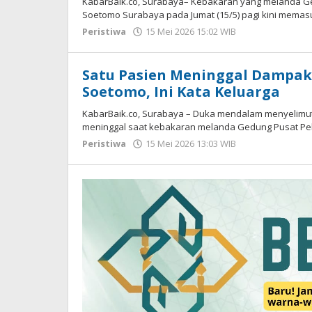
KabarBaik.co, Surabaya– Kebakaran yang melanda G
Soetomo Surabaya pada Jumat (15/5) pagi kini memas
Peristiwa
15 Mei 2026 15:02 WIB
oleh
Imam
WD
Satu Pasien Meninggal Dampak
Soetomo, Ini Kata Keluarga
KabarBaik.co, Surabaya – Duka mendalam menyelimuti k
meninggal saat kebakaran melanda Gedung Pusat Pe
Peristiwa
15 Mei 2026 13:03 WIB
oleh
Imam
WD