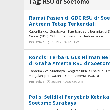
Tag:
RSU dr Soetomo
Ramai Pasien di GDC RSU dr Soe
Antrean Tetap Terkendali
KabarBaik.co, Surabaya – Pagi baru saja beranjak di 
Center (GDC) RSU dr Soetomo sudah terlihat sibuk.
Peristiwa
2 Juni 2026 12:01 WIB
oleh
Imam
WD
Kondisi Terbaru Gus Hilman Be
di Graha Amerta RSU dr Soeto
KabarBaik.co, Surabaya – Anggota DPR RI Fraksi PKB
menjalani perawatan di Graha Amerta RSUD Dr
Peristiwa
30 Mei 2026 09:35 WIB
oleh
Imam
WD
Polisi Selidiki Penyebab Kebak
Soetomo Surabaya