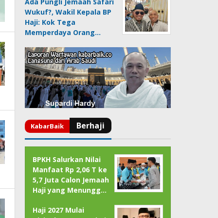
Ada Pungli Jemaah Safari
Wukuf?, Wakil Kepala BP
Haji: Kok Tega
Memperdaya Orang…
BPKH Salurkan Nilai
Manfaat Rp 2,06 T ke
5,7 Juta Calon Jemaah
Haji yang Menungg…
Haji 2027 Mulai