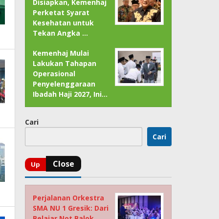
Disiapkan, Kemenhaj
Perketat Syarat
Kesehatan untuk
Tekan Angka …
Kemenhaj Mulai
Lakukan Tahapan
Operasional
Penyelenggaraan
Ibadah Haji 2027, Ini…
Cari
Cari
Perjalanan Orkestra
SMA NU 1 Gresik: Dari
Belajar Not Balok