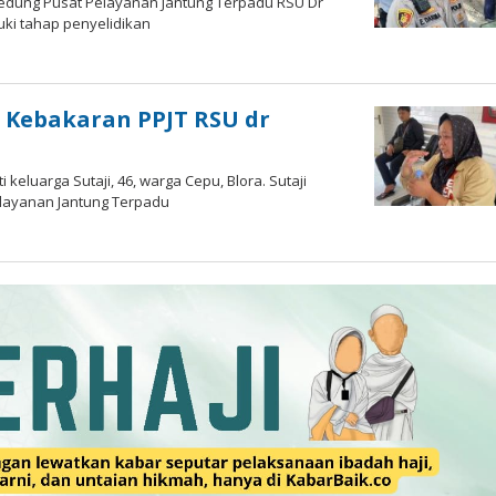
edung Pusat Pelayanan Jantung Terpadu RSU Dr
uki tahap penyelidikan
 Kebakaran PPJT RSU dr
eluarga Sutaji, 46, warga Cepu, Blora. Sutaji
layanan Jantung Terpadu