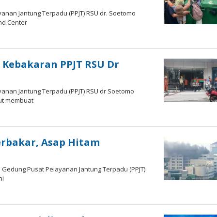
yanan Jantung Terpadu (PPJT) RSU dr. Soetomo
nd Center
 Kebakaran PPJT RSU Dr
yanan Jantung Terpadu (PPJT) RSU dr Soetomo
but membuat
erbakar, Asap Hitam
5 Gedung Pusat Pelayanan Jantung Terpadu (PPJT)
ni
m