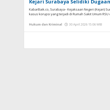
Kejari Surabaya Selidiki Dugaa
KabarBaik.co, Surabaya– Kejaksaan Negeri (Kejari) S
kasus korupsi yang terjadi di Rumah Sakit Umum RSU 
Hukum dan Kriminal
30 April 2026 15:06 WIB
ol
Im
W