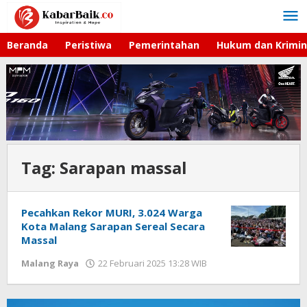
Lewati
ke
konten
Beranda
Peristiwa
Pemerintahan
Hukum dan Krimin
Tag:
Sarapan massal
Pecahkan Rekor MURI, 3.024 Warga
Kota Malang Sarapan Sereal Secara
Massal
Malang Raya
22 Februari 2025 13:28 WIB
oleh
Faisal