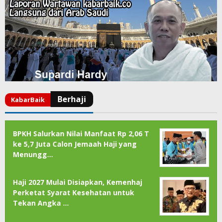
BPKH Salurkan Nilai Manfaat Rp 2,06 T
ke 5,7 Juta Calon Jemaah Haji yang
Menungg…
Haji 2027 Mulai Disiapkan, Kemenhaj
Perketat Syarat Kesehatan untuk
Tekan Angka …