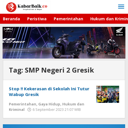
Lewati
ke
konten
Beranda
Peristiwa
Pemerintahan
Hukum dan Krimin
Tag:
SMP Negeri 2 Gresik
Stop !! Kekerasan di Sekolah Ini Tutur
Wabup Gresik
Pemerintahan
,
Gaya Hidup
,
Hukum dan
Kriminal
6 September 2023 21:07 WIB
oleh
Hardy