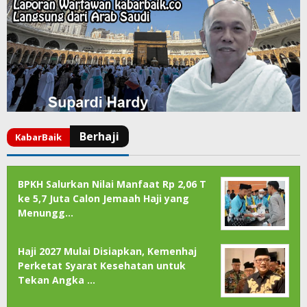
BPKH Salurkan Nilai Manfaat Rp 2,06 T
ke 5,7 Juta Calon Jemaah Haji yang
Menungg…
Haji 2027 Mulai Disiapkan, Kemenhaj
Perketat Syarat Kesehatan untuk
Tekan Angka …