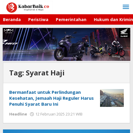
Lewati
ke
konten
Beranda
Peristiwa
Pemerintahan
Hukum dan Krimin
Tag:
Syarat Haji
Bermanfaat untuk Perlindungan
Kesehatan, Jemaah Haji Reguler Harus
Penuhi Syarat Baru Ini
Headline
12 Februari 2025 23:21 WIB
oleh
Faisal