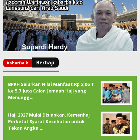
BPKH Salurkan Nilai Manfaat Rp 2,06 T
ke 5,7 Juta Calon Jemaah Haji yang
Menungg…
Haji 2027 Mulai Disiapkan, Kemenhaj
Perketat Syarat Kesehatan untuk
Tekan Angka …