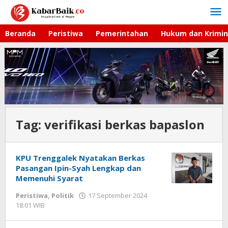
Lewati
ke
konten
Beranda
Peristiwa
Pemerintahan
Hukum dan Krimin
Tag:
verifikasi berkas bapaslon
KPU Trenggalek Nyatakan Berkas
Pasangan Ipin-Syah Lengkap dan
Memenuhi Syarat
Peristiwa
,
Politik
17 September 2024
18:01 WIB
oleh
Andika
DP