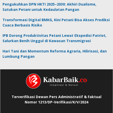
Pengukuhkan DPN HKTI 2025–2030: Akhiri Dualisme,
Satukan Petani untuk Kedaulatan Pangan
Transformasi Digital BMKG, Kini Petani Bisa Akses Prediksi
Cuaca Berbasis Risiko
IPB Dorong Produktivitas Petani Lewat Ekspedisi Patriot,
Salurkan Benih Unggul di Kawasan Transmigrasi
Hari Tani dan Momentum Reforma Agraria, Hilirisasi, dan
Lumbung Pangan
Terverifikasi Dewan Pers Administratif & Faktual
Nomor 1213/DP-Verifikasi/K/V/2024