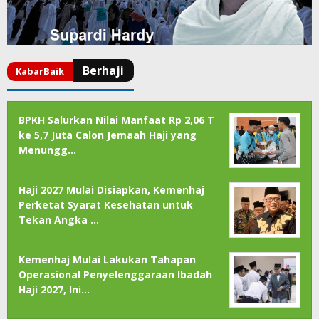
BPKH Salurkan Nilai Manfaat Rp 2,06 T
ke 5,7 Juta Calon Jemaah Haji yang
Menungg…
Haji 2027 Mulai Disiapkan, Kemenhaj
Perketat Syarat Kesehatan untuk
Tekan Angka …
Kemenhaj Mulai Lakukan Tahapan
Operasional Penyelenggaraan Ibadah
Haji 2027, Ini…