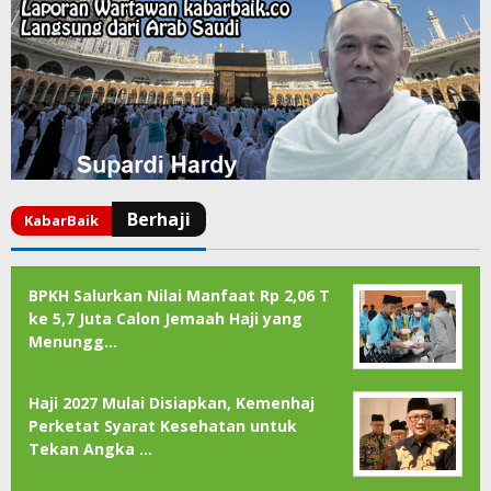
BPKH Salurkan Nilai Manfaat Rp 2,06 T
ke 5,7 Juta Calon Jemaah Haji yang
Menungg…
Haji 2027 Mulai Disiapkan, Kemenhaj
Perketat Syarat Kesehatan untuk
Tekan Angka …