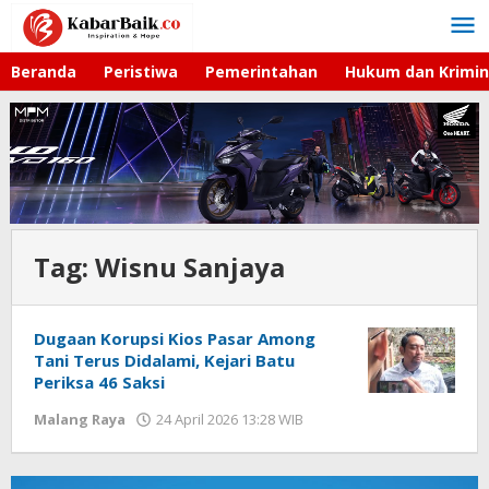
Lewati
ke
konten
Beranda
Peristiwa
Pemerintahan
Hukum dan Krimin
Tag:
Wisnu Sanjaya
Dugaan Korupsi Kios Pasar Among
Tani Terus Didalami, Kejari Batu
Periksa 46 Saksi
Malang Raya
24 April 2026 13:28 WIB
oleh
Faisal