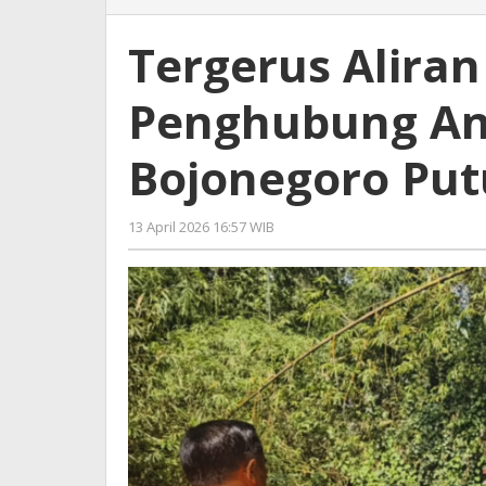
Aliran
Sungai,
Tergerus Alira
Jembatan
Penghubung
Penghubung Ant
Antar
Desa
di
Bojonegoro Put
Bojonegoro
Putus
13 April 2026 16:57 WIB
oleh
Faisal