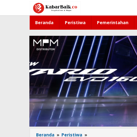
Lewati
ke
konten
Beranda
Peristiwa
Pemerintahan
Beranda
»
Peristiwa
»
Tergerus