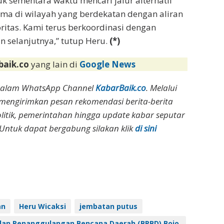
sementara waktu mencari jalur alternatif
ma di wilayah yang berdekatan dengan aliran
ritas. Kami terus berkoordinasi dengan
n selanjutnya,” tutup Heru.
(*)
baik.co
yang lain di
Google News
dalam WhatsApp Channel
KabarBaik.co
. Melalui
 mengirimkan pesan rekomendasi berita-berita
olitik, pemerintahan hingga update kabar seputar
Untuk dapat bergabung silakan klik
di sini
an
Heru Wicaksi
jembatan putus
adan Penanggulangan Bencana Daerah (BPBD) Bojo