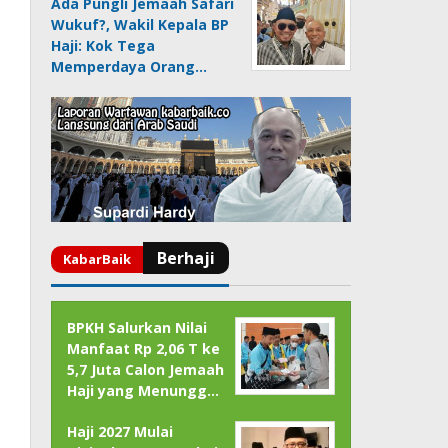
Ada Pungli Jemaah Safari
Wukuf?, Wakil Kepala BP
Haji: Kok Tega
Memperdaya Orang…
BPKH Salurkan Nilai
Manfaat Rp 2,06 T ke
5,7 Juta Calon Jemaah
Haji yang Menungg…
Haji 2027 Mulai