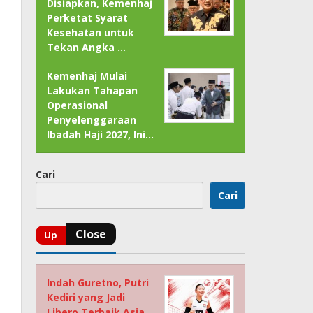
Disiapkan, Kemenhaj
Perketat Syarat
Kesehatan untuk
Tekan Angka …
Kemenhaj Mulai
Lakukan Tahapan
Operasional
Penyelenggaraan
Ibadah Haji 2027, Ini…
Cari
Cari
Indah Guretno, Putri
Kediri yang Jadi
Libero Terbaik Asia