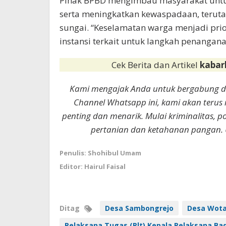
Pihak BPBD mengimbau masyarakat untuk 
serta meningkatkan kewaspadaan, teruta
sungai. “Keselamatan warga menjadi prio
instansi terkait untuk langkah penangana
Cek Berita dan Artikel
kabar
Kami mengajak Anda untuk bergabung 
Channel Whatsapp ini, kami akan terus
penting dan menarik. Mulai kriminalitas, p
pertanian dan ketahanan pangan. 
Penulis: Shohibul Umam
Editor: Hairul Faisal
Ditag
Desa Sambongrejo
Desa Wot
Pelaksana Tugas (Plt) Kepala Pelaksana B