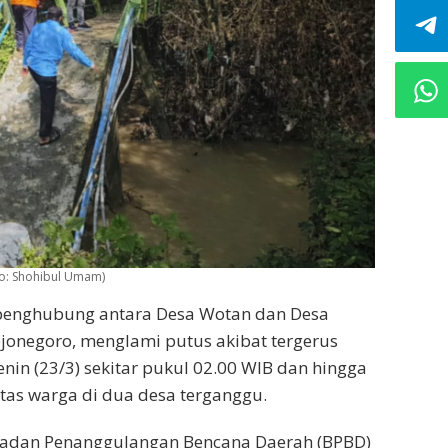
to: Shohibul Umam)
penghubung antara Desa Wotan dan Desa
onegoro, menglami putus akibat tergerus
Senin (23/3) sekitar pukul 02.00 WIB dan hingga
itas warga di dua desa terganggu.
 Badan Penanggulangan Bencana Daerah (BPBD)