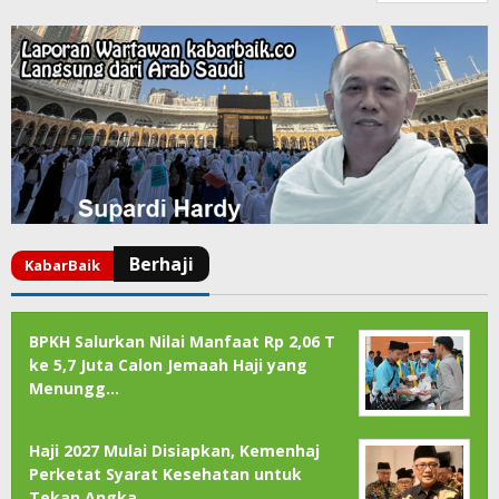
BPKH Salurkan Nilai Manfaat Rp 2,06 T
ke 5,7 Juta Calon Jemaah Haji yang
Menungg…
Haji 2027 Mulai Disiapkan, Kemenhaj
Perketat Syarat Kesehatan untuk
Tekan Angka …