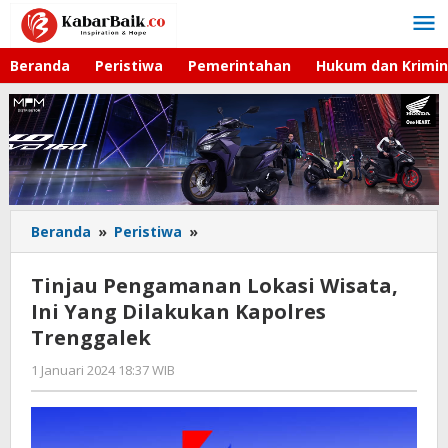
Lewati
ke
konten
Beranda
Peristiwa
Pemerintahan
Hukum dan Krimin
Beranda
»
Peristiwa
»
Tinjau
Pengamanan
Lokasi
Tinjau Pengamanan Lokasi Wisata,
Wisata,
Ini Yang Dilakukan Kapolres
Ini
Trenggalek
Yang
Dilakukan
1 Januari 2024 18:37 WIB
oleh
Kapolres
Kabar
Trenggalek
Baik
02