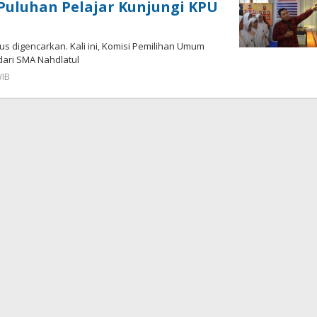
 Puluhan Pelajar Kunjungi KPU
us digencarkan. Kali ini, Komisi Pemilihan Umum
dari SMA Nahdlatul
WIB
oleh
Andika
DP