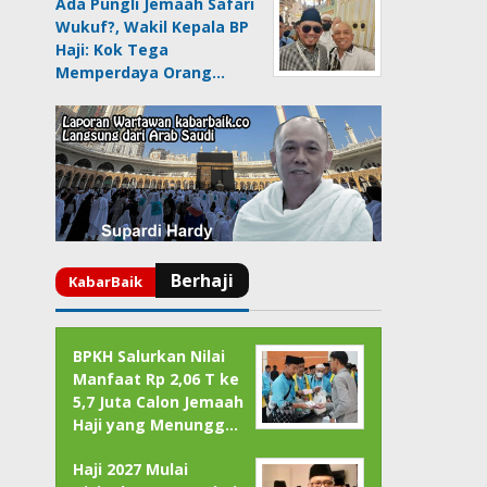
Ada Pungli Jemaah Safari
Wukuf?, Wakil Kepala BP
Haji: Kok Tega
Memperdaya Orang…
BPKH Salurkan Nilai
Manfaat Rp 2,06 T ke
5,7 Juta Calon Jemaah
Haji yang Menungg…
Haji 2027 Mulai