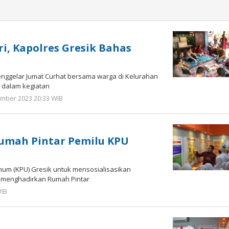
i, Kapolres Gresik Bahas
enggelar Jumat Curhat bersama warga di Kelurahan
 dalam kegiatan
mber 2023 20:33 WIB
oleh
Andika
DP
 Rumah Pintar Pemilu KPU
mum (KPU) Gresik untuk mensosialisasikan
n menghadirkan Rumah Pintar
WIB
oleh
Andika
DP