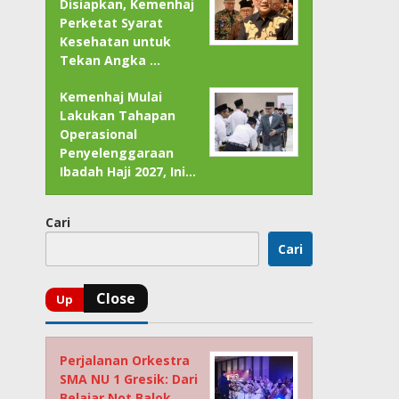
Disiapkan, Kemenhaj
Perketat Syarat
Kesehatan untuk
Tekan Angka …
Kemenhaj Mulai
Lakukan Tahapan
Operasional
Penyelenggaraan
Ibadah Haji 2027, Ini…
Cari
Cari
Perjalanan Orkestra
SMA NU 1 Gresik: Dari
Belajar Not Balok