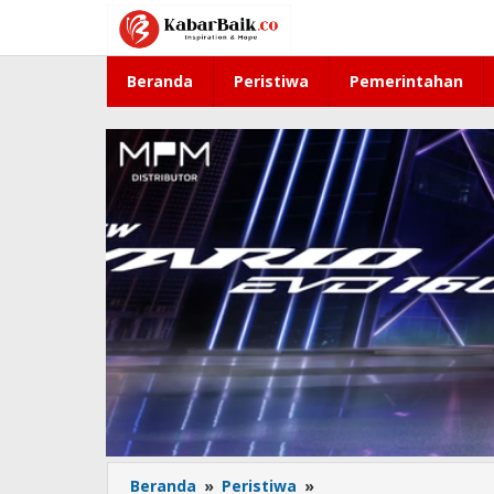
Lewati
ke
konten
Beranda
Peristiwa
Pemerintahan
Beranda
»
Peristiwa
»
TPS