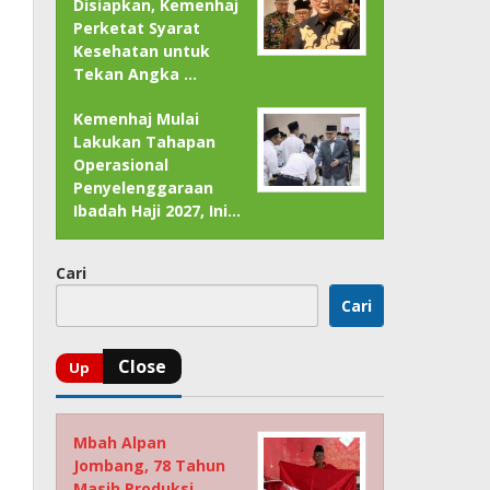
Disiapkan, Kemenhaj
Perketat Syarat
Kesehatan untuk
Tekan Angka …
Kemenhaj Mulai
Lakukan Tahapan
Operasional
Penyelenggaraan
Ibadah Haji 2027, Ini…
Cari
Cari
Mbah Alpan
Jombang, 78 Tahun
Masih Produksi