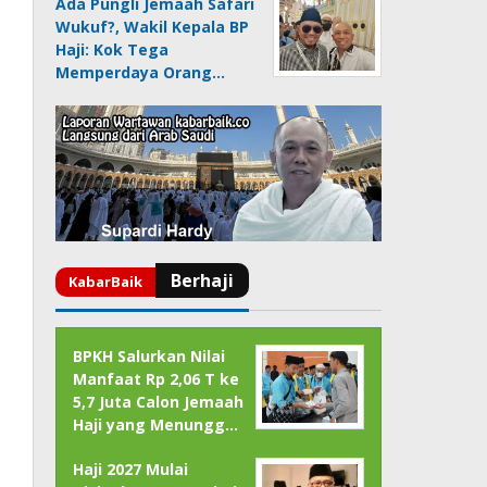
Ada Pungli Jemaah Safari
Wukuf?, Wakil Kepala BP
Haji: Kok Tega
Memperdaya Orang…
BPKH Salurkan Nilai
Manfaat Rp 2,06 T ke
5,7 Juta Calon Jemaah
Haji yang Menungg…
Haji 2027 Mulai