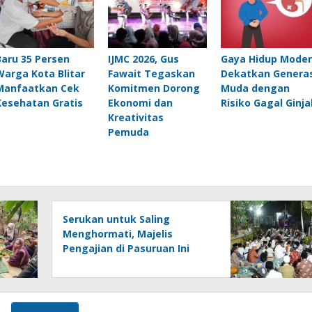
Baru 35 Persen
IJMC 2026, Gus
Gaya Hidup Mode
Warga Kota Blitar
Fawait Tegaskan
Dekatkan Generas
Manfaatkan Cek
Komitmen Dorong
Muda dengan
Kesehatan Gratis
Ekonomi dan
Risiko Gagal Ginja
Kreativitas
Pemuda
Serukan untuk Saling
Menghormati, Majelis
Pengajian di Pasuruan Ini
Semakin Ramai di Momen
Kemerdekaan