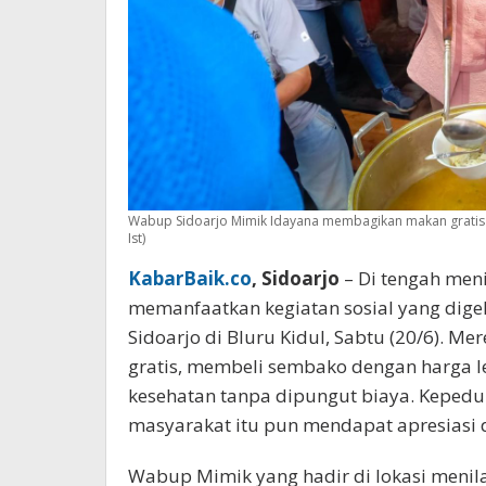
Wabup Sidoarjo Mimik Idayana membagikan makan gratis ke
Ist)
KabarBaik.co
, Sidoarjo
– Di tengah men
memanfaatkan kegiatan sosial yang digel
Sidoarjo di Bluru Kidul, Sabtu (20/6). 
gratis, membeli sembako dengan harga l
kesehatan tanpa dipungut biaya. Keped
masyarakat itu pun mendapat apresiasi d
Wabup Mimik yang hadir di lokasi menila