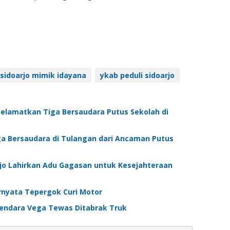
sidoarjo mimik idayana
ykab peduli sidoarjo
Selamatkan Tiga Bersaudara Putus Sekolah di
ga Bersaudara di Tulangan dari Ancaman Putus
jo Lahirkan Adu Gagasan untuk Kesejahteraan
ernyata Tepergok Curi Motor
gendara Vega Tewas Ditabrak Truk