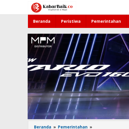
Lewati
ke
konten
Beranda
Peristiwa
Pemerintahan
Beranda
»
Pemerintahan
»
Wabup