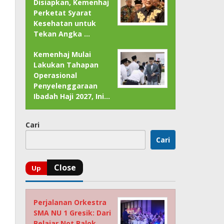
Disiapkan, Kemenhaj
Perketat Syarat
Kesehatan untuk
Tekan Angka …
Kemenhaj Mulai
Lakukan Tahapan
Operasional
Penyelenggaraan
Ibadah Haji 2027, Ini…
Cari
Cari
Perjalanan Orkestra
SMA NU 1 Gresik: Dari
Belajar Not Balok