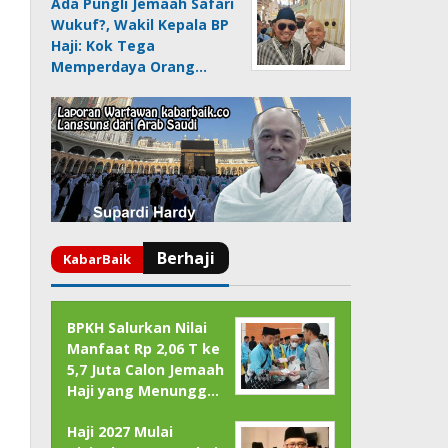
Ada Pungli Jemaah Safari
Wukuf?, Wakil Kepala BP
Haji: Kok Tega
Memperdaya Orang…
BPKH Salurkan Nilai
Manfaat Rp 2,06 T ke
5,7 Juta Calon Jemaah
Haji yang Menungg…
Haji 2027 Mulai