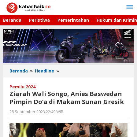
Lewati
ke
konten
Beranda
Peristiwa
Pemerintahan
Hukum dan Krimin
Beranda
»
Headline
»
Ziarah
Wali
Songo,
Pemilu 2024
Anies
Ziarah Wali Songo, Anies Baswedan
Baswedan
Pimpin Do’a di Makam Sunan Gresik
Pimpin
Do'a
28 September 2023 22:49 WIB
oleh
di
Andika
Makam
DP
Sunan
Gresik