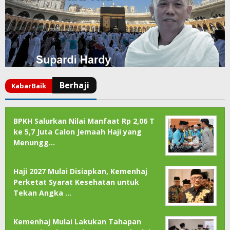
BPKH Salurkan Nilai Manfaat Rp 2,06 T
ke 5,7 Juta Calon Jemaah Haji yang
Menungg…
Haji 2027 Mulai Disiapkan, Kemenhaj
Perketat Syarat Kesehatan untuk
Tekan Angka …
Kemenhaj Mulai Lakukan Tahapan