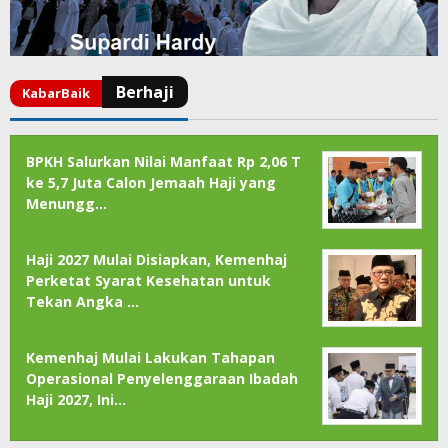
BPKH Salurkan Nilai Manfaat Rp 2,06 T
ke 5,7 Juta Calon Jemaah Haji yang
Menungg…
Haji 2027 Mulai Disiapkan, Kemenhaj
Perketat Syarat Kesehatan untuk
Tekan Angka …
Kemenhaj Mulai Lakukan Tahapan
Operasional Penyelenggaraan Ibadah
Haji 2027, Ini…