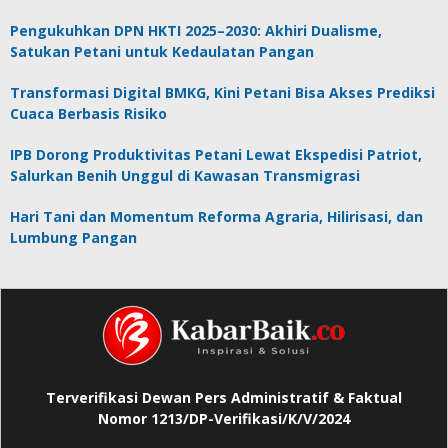
Pengukuhkan DPN HKTI 2025–2030: Akhiri Dualisme,
Satukan Petani untuk Kedaulatan Pangan
Transformasi Digital BMKG, Kini Petani Bisa Akses Prediksi
Cuaca Berbasis Risiko
IPB Dorong Produktivitas Petani Lewat Ekspedisi Patriot,
Salurkan Benih Unggul di Kawasan Transmigrasi
Hari Tani dan Momentum Reforma Agraria, Hilirisasi, dan
Lumbung Pangan
Terverifikasi Dewan Pers Administratif & Faktual
Nomor 1213/DP-Verifikasi/K/V/2024