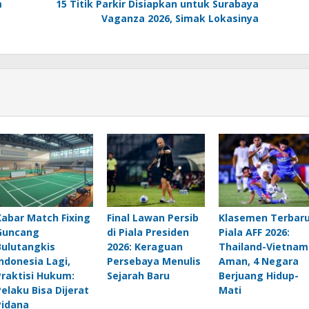
m
15 Titik Parkir Disiapkan untuk Surabaya
Vaganza 2026, Simak Lokasinya
Kabar Match Fixing
Final Lawan Persib
Klasemen Terbar
Guncang
di Piala Presiden
Piala AFF 2026:
Bulutangkis
2026: Keraguan
Thailand-Vietnam
Indonesia Lagi,
Persebaya Menulis
Aman, 4 Negara
Praktisi Hukum:
Sejarah Baru
Berjuang Hidup-
Pelaku Bisa Dijerat
Mati
Pidana