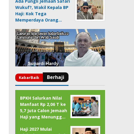
Ada Pungli Jemaah Safari
Wukuf?, Wakil Kepala BP
Haji: Kok Tega
Memperdaya Orang…
BPKH Salurkan Nilai
Manfaat Rp 2,06 T ke
5,7 Juta Calon Jemaah
Haji yang Menungg…
Haji 2027 Mulai