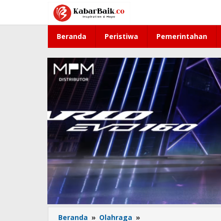
Lewati
ke
konten
Beranda
Peristiwa
Pemerintahan
Beranda
»
Olahraga
»
Sidoarjo