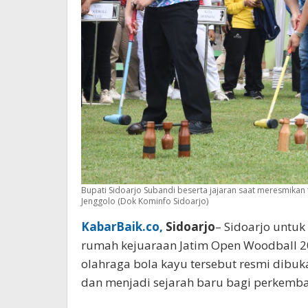
Bupati Sidoarjo Subandi beserta jajaran saat meresmikan
Jenggolo (Dok Kominfo Sidoarjo)
KabarBaik.co,
Sidoarjo
– Sidoarjo untuk
rumah kejuaraan Jatim Open Woodball 2
olahraga bola kayu tersebut resmi dibuka 
dan menjadi sejarah baru bagi perkemba