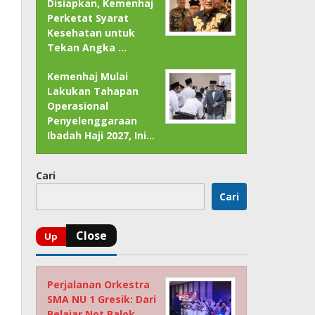
Disiapkan, Kemenhaj
Perketat Syarat
Kesehatan untuk
Tekan Angka …
Kemenhaj Mulai
Lakukan Tahapan
Operasional
Penyelenggaraan
Ibadah Haji 2027, Ini…
Cari
Cari
Perjalanan Orkestra
SMA NU 1 Gresik: Dari
Belajar Not Balok