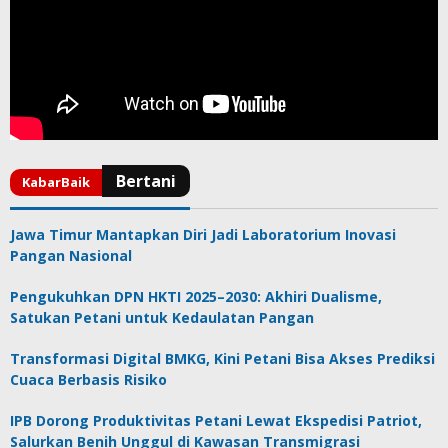
Jawa Timur Mantapkan Diri Jadi Laboratorium Inovasi
Pangan Nasional
Pengukuhkan DPN HKTI 2025–2030: Akhiri Dualisme,
Satukan Petani untuk Kedaulatan Pangan
Transformasi Digital BMKG, Kini Petani Bisa Akses Prediksi
Cuaca Berbasis Risiko
IPB Dorong Produktivitas Petani Lewat Ekspedisi Patriot,
Salurkan Benih Unggul di Kawasan Transmigrasi