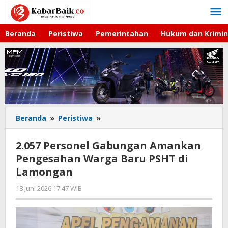
Lewati
ke
konten
Beranda
Peristiwa
Pemerintahan
Hukum dan Krimin
Beranda
»
Peristiwa
»
2.057
Personel
Gabungan
2.057 Personel Gabungan Amankan
Amankan
Pengesahan Warga Baru PSHT di
Pengesahan
Lamongan
Warga
Baru
18 Juni 2026 17:47 WIB
oleh
PSHT
Andika
di
DP
Lamongan