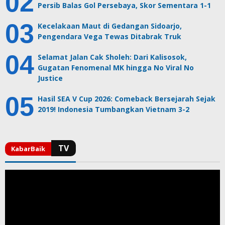
Persib Balas Gol Persebaya, Skor Sementara 1-1
Kecelakaan Maut di Gedangan Sidoarjo,
Pengendara Vega Tewas Ditabrak Truk
Selamat Jalan Cak Sholeh: Dari Kalisosok,
Gugatan Fenomenal MK hingga No Viral No
Justice
Hasil SEA V Cup 2026: Comeback Bersejarah Sejak
2019! Indonesia Tumbangkan Vietnam 3-2