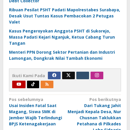
Debt Collector
Ribuan Pesilat PSHT Padati Mapolrestabes Surabaya,
Desak Usut Tuntas Kasus Pembacokan 2 Petugas
Valet
Kasus Pengeroyokan Anggota PSHT di Sukorejo,
Massa Padati Kejari Nganjuk, Ketua Cabang Turun
Tangan
Menteri PPN Dorong Sektor Pertanian dan Industri
Lamongan, Dongkrak Nilai Tambah Ekonomi
Ikuti Kami Pada
Navigasi
Pos sebelumnya
Pos berikutnya
Usai Insiden Fatal Saat
Dari Tukang Jahit
pos
Magang, Siswa SMK di
Menjadi Kepala Desa, Nur
Jember Wajib Terlindungi
Chusnan Taklukkan
BPJS Ketenagakerjaan
Petahana di Pilkades
Lebo Sidoarjo