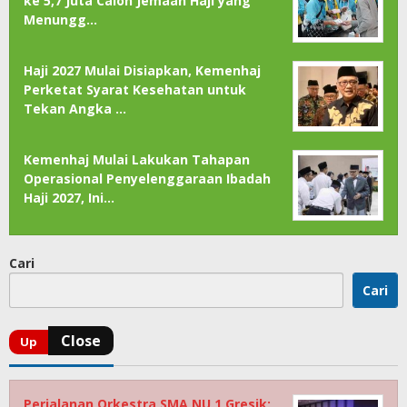
ke 5,7 Juta Calon Jemaah Haji yang
Menungg…
Haji 2027 Mulai Disiapkan, Kemenhaj
Perketat Syarat Kesehatan untuk
Tekan Angka …
Kemenhaj Mulai Lakukan Tahapan
Operasional Penyelenggaraan Ibadah
Haji 2027, Ini…
Cari
Cari
Perjalanan Orkestra SMA NU 1 Gresik: